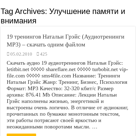
Tag Archives:
Улучшение памяти и
внимания
19 тренингов Натальи Грэйс (Аудиотренинги
MP3) – скачать одним файлом
05.02.2010
425
Скачать аудио 19 аудиотренингов Натальи Грэйс:
letitbit.net ◊◊◊◊◊ shareflare.net ◊◊◊◊◊ turbobit.net vip-
file.com ◊◊◊◊◊ sms4file.com Название: Тренинги
Натальи Грэйс Жанр: Тренинг, Бизнес, Психология
Формат: MP3 Качество: 32-320 кбит/с Размер
архива: 876.41 Mb Описание: Лекции Натальи
Грэйс наполнены жизнью, энергетикой и
выстроены очень логично. В отличие от аудиокниг,
прочитанных по бумажке монотонным текстом,
эти работы потрясают своей яркостью и
неожиданными поворотами мысли. …