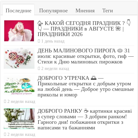
Последние
Популярное
Мнения
Теги
🥳 КАКОЙ СЕГОДНЯ ПРАЗДНИК ? 👇
👇 — ПРАЗДНИКИ в АВГУСТЕ 🌺 |
ПРАЗДНИКИ 2026
1 день назад
ДЕНЬ МАЛИНОВОГО ПИРОГА 🥧 31
июля: красивые открытки, фото, гиф —
Стихи к Дню малиновых пирожков
2 недели назад
ДОБРОГО УТРЕЧКА 🌅 —
Прикольные открытки с добрым утром
на любой день — Доброе утро смешные
приколы и юмор
2 недели назад
ДОБРОГО РАНКУ ☕ картинки красиві
з супер словами — З добрим ранком!
Гарного дня! побажання откритки з
написами та бажаннями
2 недели назад