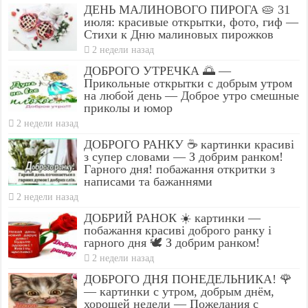
ДЕНЬ МАЛИНОВОГО ПИРОГА 🥧 31
июля: красивые открытки, фото, гиф —
Стихи к Дню малиновых пирожков
2 недели назад
ДОБРОГО УТРЕЧКА 🌅 —
Прикольные открытки с добрым утром
на любой день — Доброе утро смешные
приколы и юмор
2 недели назад
ДОБРОГО РАНКУ ☕ картинки красиві
з супер словами — З добрим ранком!
Гарного дня! побажання откритки з
написами та бажаннями
2 недели назад
ДОБРИЙ РАНОК ☀️ картинки —
побажання красиві доброго ранку і
гарного дня 🕊️ З добрим ранком!
2 недели назад
ДОБРОГО ДНЯ ПОНЕДЕЛЬНИКА! 🌹
— картинки с утром, добрым днём,
хорошей недели — Пожелания с