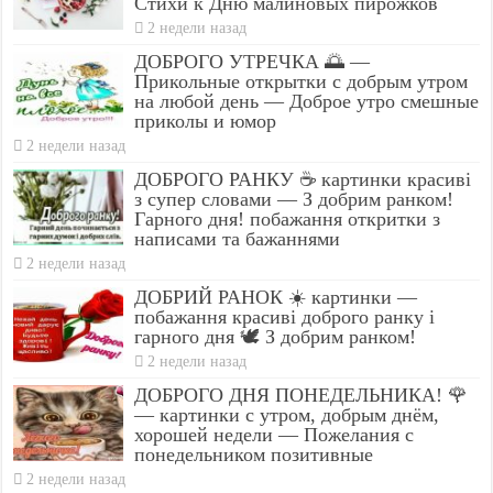
Стихи к Дню малиновых пирожков
2 недели назад
ДОБРОГО УТРЕЧКА 🌅 —
Прикольные открытки с добрым утром
на любой день — Доброе утро смешные
приколы и юмор
2 недели назад
ДОБРОГО РАНКУ ☕ картинки красиві
з супер словами — З добрим ранком!
Гарного дня! побажання откритки з
написами та бажаннями
2 недели назад
ДОБРИЙ РАНОК ☀️ картинки —
побажання красиві доброго ранку і
гарного дня 🕊️ З добрим ранком!
2 недели назад
ДОБРОГО ДНЯ ПОНЕДЕЛЬНИКА! 🌹
— картинки с утром, добрым днём,
хорошей недели — Пожелания с
понедельником позитивные
2 недели назад