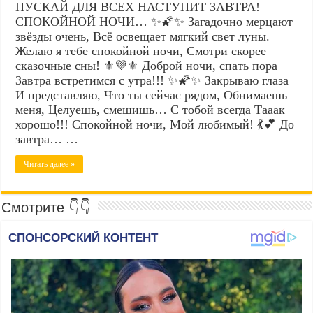
ПУСКАЙ ДЛЯ ВСЕХ НАСТУПИТ ЗАВТРА!
СПОКОЙНОЙ НОЧИ… ✨🌠✨ Загадочно мерцают
звёзды очень, Всё освещает мягкий свет луны.
Желаю я тебе спокойной ночи, Смотри скорее
сказочные сны! ⚜️💜⚜️ Доброй ночи, спать пора
Завтра встретимся с утра!!! ✨🌠✨ Закрываю глаза
И представляю, Что ты сейчас рядом, Обнимаешь
меня, Целуешь, смешишь… С тобой всегда Тааак
хорошо!!! Спокойной ночи, Мой любимый! 💃💕 До
завтра… …
Читать далее »
Смотрите 👇👇