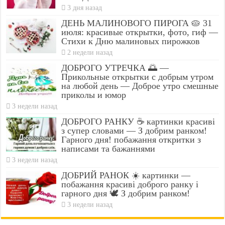
3 дня назад
ДЕНЬ МАЛИНОВОГО ПИРОГА 🥧 31
июля: красивые открытки, фото, гиф —
Стихи к Дню малиновых пирожков
2 недели назад
ДОБРОГО УТРЕЧКА 🌅 —
Прикольные открытки с добрым утром
на любой день — Доброе утро смешные
приколы и юмор
3 недели назад
ДОБРОГО РАНКУ ☕ картинки красиві
з супер словами — З добрим ранком!
Гарного дня! побажання откритки з
написами та бажаннями
3 недели назад
ДОБРИЙ РАНОК ☀️ картинки —
побажання красиві доброго ранку і
гарного дня 🕊️ З добрим ранком!
3 недели назад