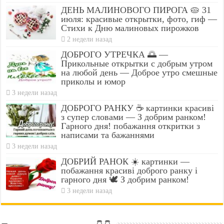
ДЕНЬ МАЛИНОВОГО ПИРОГА 🥧 31
июля: красивые открытки, фото, гиф —
Стихи к Дню малиновых пирожков
2 недели назад
ДОБРОГО УТРЕЧКА 🌅 —
Прикольные открытки с добрым утром
на любой день — Доброе утро смешные
приколы и юмор
3 недели назад
ДОБРОГО РАНКУ ☕ картинки красиві
з супер словами — З добрим ранком!
Гарного дня! побажання откритки з
написами та бажаннями
3 недели назад
ДОБРИЙ РАНОК ☀️ картинки —
побажання красиві доброго ранку і
гарного дня 🕊️ З добрим ранком!
3 недели назад