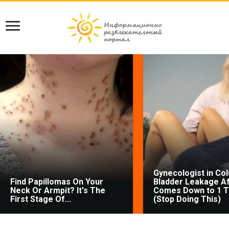
Gynecologist in Co
Find Papillomas On Your
Bladder Leakage Af
Neck Or Armpit? It's The
Comes Down to 1 T
First Stage Of...
(Stop Doing This)