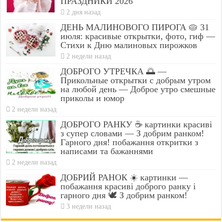
ПРАЗДНИКИ 2026
2 дня назад
ДЕНЬ МАЛИНОВОГО ПИРОГА 🥧 31
июля: красивые открытки, фото, гиф —
Стихи к Дню малиновых пирожков
2 недели назад
ДОБРОГО УТРЕЧКА 🌅 —
Прикольные открытки с добрым утром
на любой день — Доброе утро смешные
приколы и юмор
2 недели назад
ДОБРОГО РАНКУ ☕ картинки красиві
з супер словами — З добрим ранком!
Гарного дня! побажання откритки з
написами та бажаннями
2 недели назад
ДОБРИЙ РАНОК ☀️ картинки —
побажання красиві доброго ранку і
гарного дня 🕊️ З добрим ранком!
3 недели назад