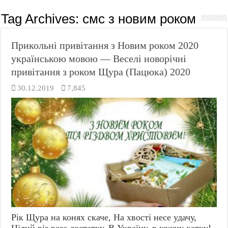
Tag Archives:
смс з новим роком
Прикольні привітання з Новим роком 2020
українською мовою — Веселі новорічні
привітання з роком Щура (Пацюка) 2020
30.12.2019
7,845
Рік Щура на конях скаче, На хвості несе удачу,
Цілий віз везе достатку, В Україну, в кожну хатку!