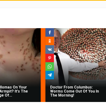
illomas On Your
Doctor From Columbus:
Armpit? It's The
Worms Come Out Of You In
ge Of...
The Morning!