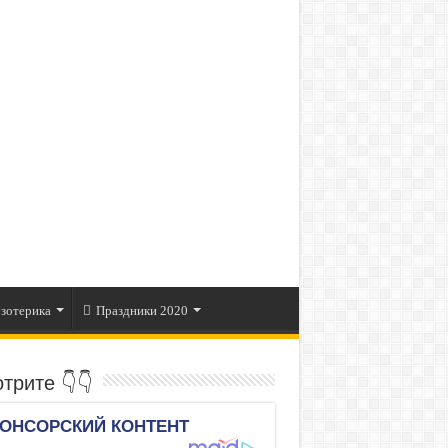
зотерика
Праздники 2020
трите 👇👇