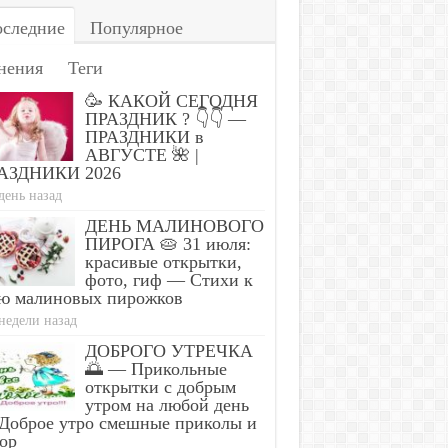
следние
Популярное
нения
Теги
🥳 КАКОЙ СЕГОДНЯ
ПРАЗДНИК ? 👇👇 —
ПРАЗДНИКИ в
АВГУСТЕ 🌺 |
АЗДНИКИ 2026
день назад
ДЕНЬ МАЛИНОВОГО
ПИРОГА 🥧 31 июля:
красивые открытки,
фото, гиф — Стихи к
ю малиновых пирожков
недели назад
ДОБРОГО УТРЕЧКА
🌅 — Прикольные
открытки с добрым
утром на любой день
Доброе утро смешные приколы и
ор