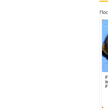
Пос
F
I
F