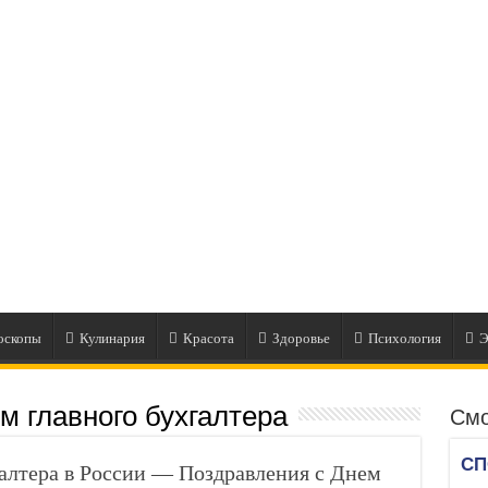
оскопы
Кулинария
Красота
Здоровье
Психология
Э
м главного бухгалтера
Смо
галтера в России — Поздравления с Днем