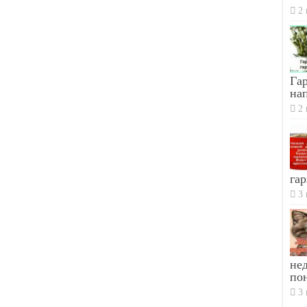
2 
Гар
на
2 
гар
3 
не
по
3 