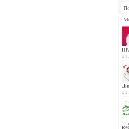
По
М
ПР
1 
Дн
2 
— 
юм