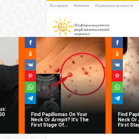
На главную
Контакты
Подписаться на новости
us:
50
Find Papillomas On Your
Find Pap
Neck Or Armpit? It's The
Neck Or 
First Stage Of...
First Sta