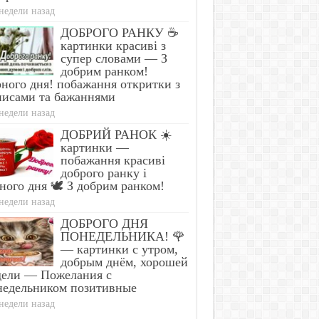
недели назад
ДОБРОГО РАНКУ ☕
картинки красиві з
супер словами — З
добрим ранком!
ного дня! побажання откритки з
писами та бажаннями
недели назад
ДОБРИЙ РАНОК ☀️
картинки —
побажання красиві
доброго ранку і
ного дня 🕊️ З добрим ранком!
недели назад
ДОБРОГО ДНЯ
ПОНЕДЕЛЬНИКА! 🌹
— картинки с утром,
добрым днём, хорошей
дели — Пожелания с
недельником позитивные
недели назад