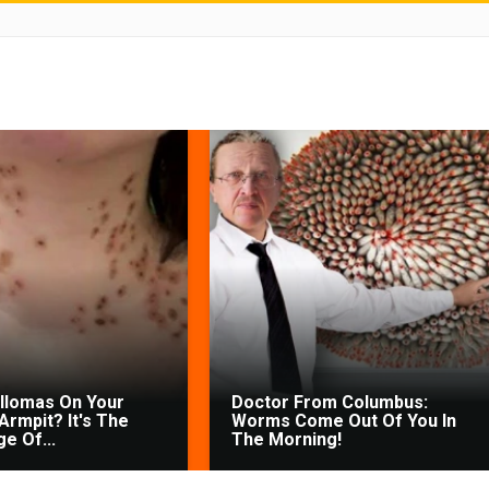
illomas On Your
Doctor From Columbus:
Armpit? It's The
Worms Come Out Of You In
ge Of...
The Morning!