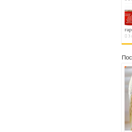
гар
3 
Пос