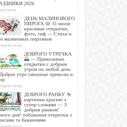
АЗДНИКИ 2026
дня назад
ДЕНЬ МАЛИНОВОГО
ПИРОГА 🥧 31 июля:
красивые открытки,
фото, гиф — Стихи к
ю малиновых пирожков
недели назад
ДОБРОГО УТРЕЧКА
🌅 — Прикольные
открытки с добрым
утром на любой день
Доброе утро смешные приколы и
ор
недели назад
ДОБРОГО РАНКУ ☕
картинки красиві з
супер словами — З
добрим ранком!
ного дня! побажання откритки з
писами та бажаннями
недели назад