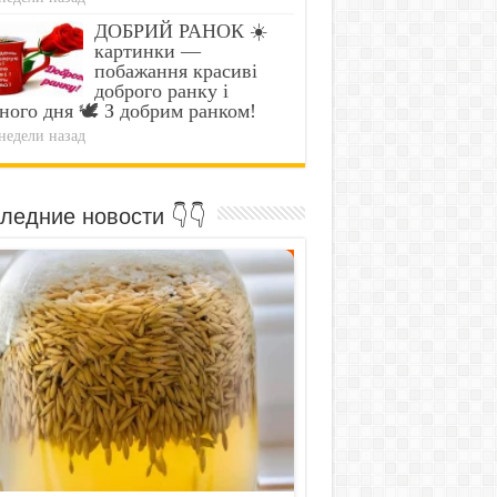
ДОБРИЙ РАНОК ☀️
картинки —
побажання красиві
доброго ранку і
ного дня 🕊️ З добрим ранком!
недели назад
ледние новости 👇👇