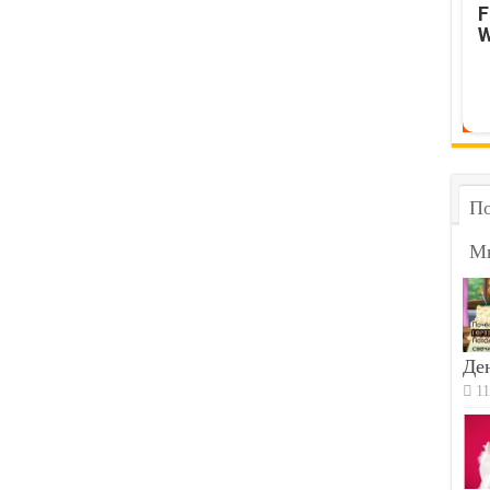
F
W
По
М
Ден
11