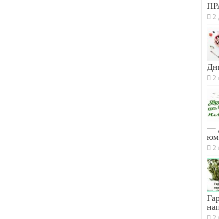
ПР
2 
Дн
2 
— 
юм
2 
Гар
на
2 