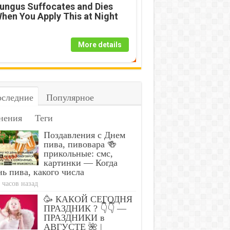
ungus Suffocates and Dies
hen You Apply This at Night
More details
следние
Популярное
нения
Теги
Поздавления с Днем
пива, пивовара 🍻
прикольные: смс,
картинки — Когда
ь пива, какого числа
 часов назад
🥳 КАКОЙ СЕГОДНЯ
ПРАЗДНИК ? 👇👇 —
ПРАЗДНИКИ в
АВГУСТЕ 🌺 |