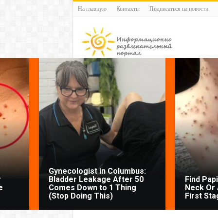
На главную
Контакты
Подписаться на новости
Gynecologist in Columbus:
r
Bladder Leakage After 50
Find Pap
e
Comes Down to 1 Thing
Neck Or 
(Stop Doing This)
First Sta