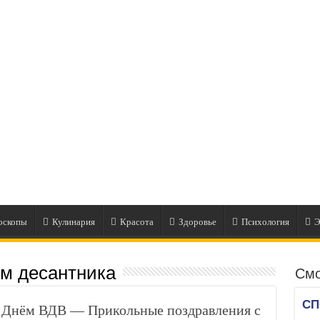
оскопы
Кулинария
Красота
Здоровье
Психология
Э
ем десантника
Смо
 Днём ВДВ — Прикольные поздравления с