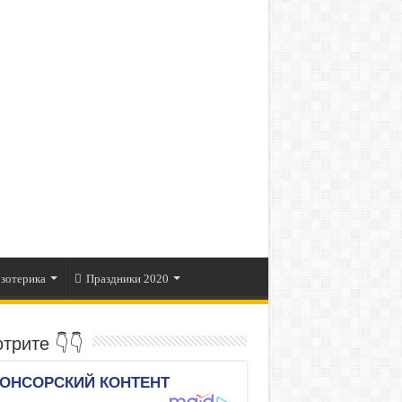
зотерика
Праздники 2020
трите 👇👇