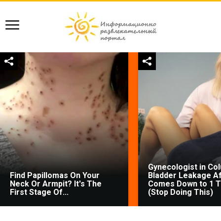
Gynecologist in Co
Find Papillomas On Your
Bladder Leakage Af
Neck Or Armpit? It's The
Comes Down to 1 T
First Stage Of...
(Stop Doing This)