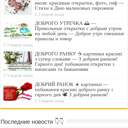
июля: красивые открытки, фото, гиф —
Стихи к Дню малиновых пирожков
2 недели назад
ДОБРОГО УТРЕЧКА 🌅 —
Прикольные открытки с добрым утром
на любой день — Доброе утро смешные
приколы и юмор
3 недели назад
ДОБРОГО РАНКУ ☕ картинки красиві
з супер словами — З добрим ранком!
Гарного дня! побажання откритки з
написами та бажаннями
3 недели назад
ДОБРИЙ РАНОК ☀️ картинки —
побажання красиві доброго ранку і
гарного дня 🕊️ З добрим ранком!
3 недели назад
Последние новости 👇👇