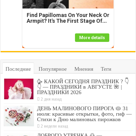
Find Papillomas On Your Neck Or
Armpit? It's The First Stage Of...
More details
Последние
Популярное
Мнения
Теги
🥳 КАКОЙ СЕГОДНЯ ПРАЗДНИК ? 👇
👇 — ПРАЗДНИКИ в АВГУСТЕ 🌺 |
ПРАЗДНИКИ 2026
2 дня назад
ДЕНЬ МАЛИНОВОГО ПИРОГА 🥧 31
июля: красивые открытки, фото, гиф —
Стихи к Дню малиновых пирожков
2 недели назад
ДОБРОГО УТРЕЧКА 🌅 —