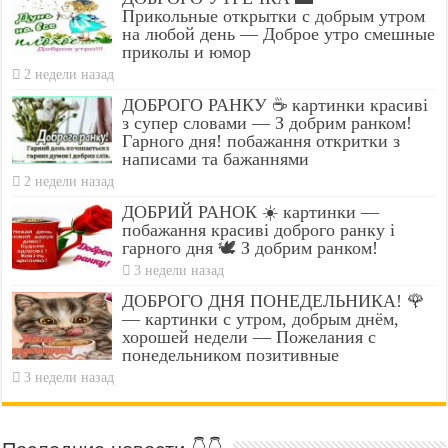
Прикольные открытки с добрым утром
на любой день — Доброе утро смешные
приколы и юмор
2 недели назад
ДОБРОГО РАНКУ ☕ картинки красиві
з супер словами — З добрим ранком!
Гарного дня! побажання откритки з
написами та бажаннями
2 недели назад
ДОБРИЙ РАНОК ☀️ картинки —
побажання красиві доброго ранку і
гарного дня 🕊️ З добрим ранком!
3 недели назад
ДОБРОГО ДНЯ ПОНЕДЕЛЬНИКА! 🌹
— картинки с утром, добрым днём,
хорошей недели — Пожелания с
понедельником позитивные
3 недели назад