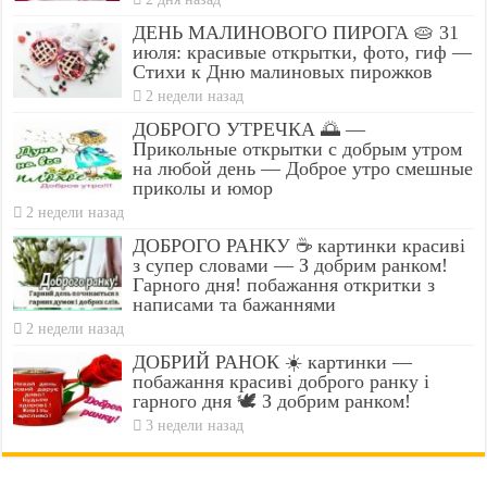
ДЕНЬ МАЛИНОВОГО ПИРОГА 🥧 31
июля: красивые открытки, фото, гиф —
Стихи к Дню малиновых пирожков
2 недели назад
ДОБРОГО УТРЕЧКА 🌅 —
Прикольные открытки с добрым утром
на любой день — Доброе утро смешные
приколы и юмор
2 недели назад
ДОБРОГО РАНКУ ☕ картинки красиві
з супер словами — З добрим ранком!
Гарного дня! побажання откритки з
написами та бажаннями
2 недели назад
ДОБРИЙ РАНОК ☀️ картинки —
побажання красиві доброго ранку і
гарного дня 🕊️ З добрим ранком!
3 недели назад