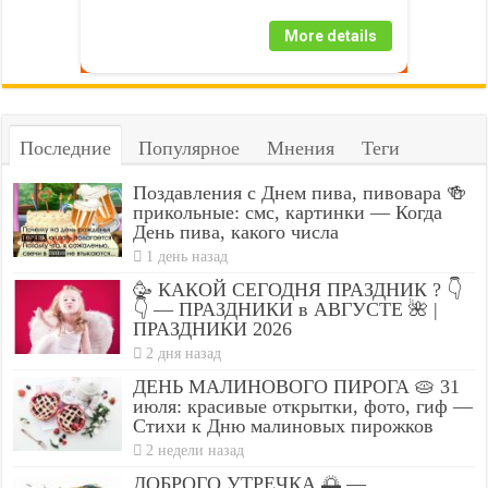
More details
Последние
Популярное
Мнения
Теги
Поздавления с Днем пива, пивовара 🍻
прикольные: смс, картинки — Когда
День пива, какого числа
1 день назад
🥳 КАКОЙ СЕГОДНЯ ПРАЗДНИК ? 👇
👇 — ПРАЗДНИКИ в АВГУСТЕ 🌺 |
ПРАЗДНИКИ 2026
2 дня назад
ДЕНЬ МАЛИНОВОГО ПИРОГА 🥧 31
июля: красивые открытки, фото, гиф —
Стихи к Дню малиновых пирожков
2 недели назад
ДОБРОГО УТРЕЧКА 🌅 —