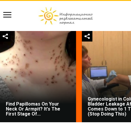
Gynecologist in Co
Find Papillomas On Your
Bladder Leakage Af
Neck Or Armpit? It's The
Comes Down to 1 T
First Stage Of...
(Stop Doing This)