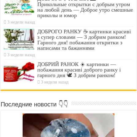
Прикольные открытки с добрым утром
на любой день — Доброе утро смешные
приколы и юмор
3 недели назад
ДОБРОГО РАНКУ ☕ картинки красиві
з супер словами — З добрим ранком!
Гарного дня! побажання откритки з
написами та бажаннями
3 недели назад
ДОБРИЙ РАНОК ☀️ картинки —
побажання красиві доброго ранку і
гарного дня 🕊️ З добрим ранком!
3 недели назад
Последние новости 👇👇