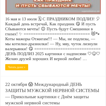
16 мая и 13 июля 🗓️ С ПРАЗДНИКОМ ПОДЛИЗ! 🎈
Каждый день встречай, Как праздник 😋 И пусть
Сбываются мечты! 😊 Пусть будут Смешинки в
глазах! ✨ ============================ 😻🐾
Коты мажоры Отжигам!!! — Мы, не подлизы, —
мы котилки-дразнилки! — Ну, мяу, чуток лизнули
валерьянки! 😋 ============================
ДЕНЬ ПОДЛИЗ 2025 картинки с надписями 🤍😋🤍
Желаю друзей хороших И верной любви! …
Читать далее »
22 октября 😱 Международный ДЕНЬ
ЗАЩИТЫ МУЖСКОЙ НЕРВНОЙ СИСТЕМЫ
— Прикольные картинки с Днём защиты
мужской нервной системы