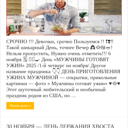
СРОЧНО !!! Девочки, срочно Пользуемся !! ❗❣️‼️
Такой шикарный День, точнее Вечер 👸🥘🍱🥗!
Нельзя пропустить, Нужно очень отметить!!! 6
ноября 🗓️ 🙋‍♂️🍳 День «МУЖЧИНЫ ГОТОВЯТ
УЖИН» 2025 /1-й четверг он ноября/ Другое
название праздника 👇👇 ДЕНЬ ПРИГОТОВЛЕНИЯ
УЖИНА МУЖЧИНОЙ — открытки, прикольные
картинки — фото » Мужчины готовят ужин» ♥️🥘♥️
Этот шуточный любительский и необычный
праздник родом из США, но …
Читать далее »
30 НОЯБРЯ — ДЕНЬ ДЕРЖАНИЯ ХВОСТА