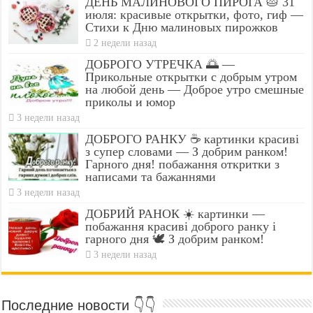
ДЕНЬ МАЛИНОВОГО ПИРОГА 🥧 31
июля: красивые открытки, фото, гиф —
Стихи к Дню малиновых пирожков
2 недели назад
ДОБРОГО УТРЕЧКА 🌅 —
Прикольные открытки с добрым утром
на любой день — Доброе утро смешные
приколы и юмор
3 недели назад
ДОБРОГО РАНКУ ☕ картинки красиві
з супер словами — З добрим ранком!
Гарного дня! побажання откритки з
написами та бажаннями
3 недели назад
ДОБРИЙ РАНОК ☀️ картинки —
побажання красиві доброго ранку і
гарного дня 🕊️ З добрим ранком!
3 недели назад
Последние новости 👇👇