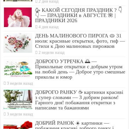
2 дня назад
🥳 КАКОЙ СЕГОДНЯ ПРАЗДНИК ? 👇
👇 — ПРАЗДНИКИ в АВГУСТЕ 🌺 |
ПРАЗДНИКИ 2026
4 дня назад
ДЕНЬ МАЛИНОВОГО ПИРОГА 🥧 31
июля: красивые открытки, фото, гиф —
Стихи к Дню малиновых пирожков
2 недели назад
ДОБРОГО УТРЕЧКА 🌅 —
Прикольные открытки с добрым утром
на любой день — Доброе утро смешные
приколы и юмор
3 недели назад
ДОБРОГО РАНКУ ☕ картинки красиві
з супер словами — З добрим ранком!
Гарного дня! побажання откритки з
написами та бажаннями
3 недели назад
ДОБРИЙ РАНОК ☀️ картинки —
побажання красиві доброго ранку і