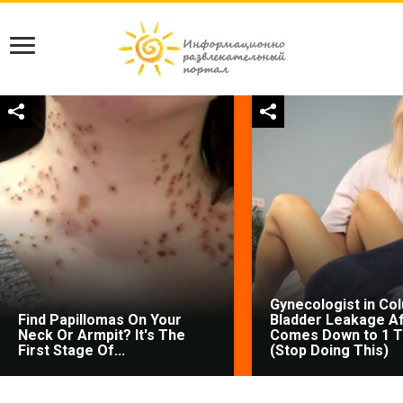
Gynecologist in Co
Find Papillomas On Your
Bladder Leakage Af
Neck Or Armpit? It's The
Comes Down to 1 T
First Stage Of...
(Stop Doing This)