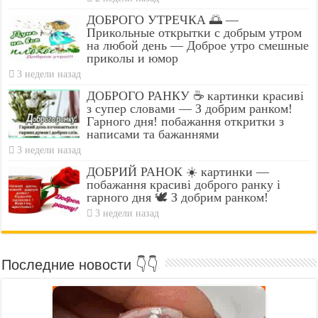
ДОБРОГО УТРЕЧКА 🌅 —
Прикольные открытки с добрым утром
на любой день — Доброе утро смешные
приколы и юмор
3 недели назад
ДОБРОГО РАНКУ ☕ картинки красиві
з супер словами — З добрим ранком!
Гарного дня! побажання откритки з
написами та бажаннями
3 недели назад
ДОБРИЙ РАНОК ☀️ картинки —
побажання красиві доброго ранку і
гарного дня 🕊️ З добрим ранком!
3 недели назад
Последние новости 👇👇