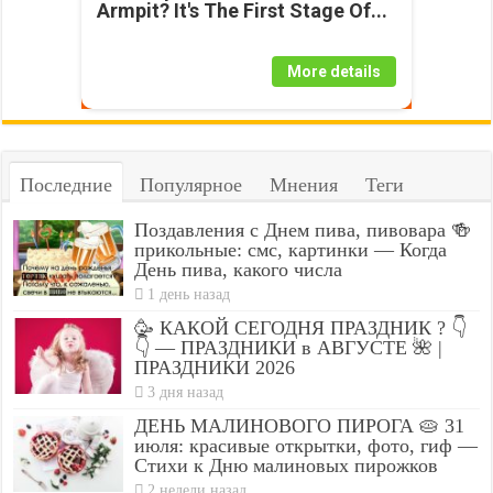
Armpit? It's The First Stage Of...
More details
Последние
Популярное
Мнения
Теги
Поздавления с Днем пива, пивовара 🍻
прикольные: смс, картинки — Когда
День пива, какого числа
1 день назад
🥳 КАКОЙ СЕГОДНЯ ПРАЗДНИК ? 👇
👇 — ПРАЗДНИКИ в АВГУСТЕ 🌺 |
ПРАЗДНИКИ 2026
3 дня назад
ДЕНЬ МАЛИНОВОГО ПИРОГА 🥧 31
июля: красивые открытки, фото, гиф —
Стихи к Дню малиновых пирожков
2 недели назад