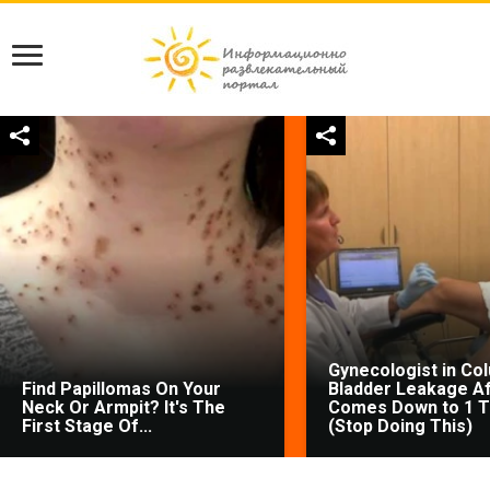
Gynecologist in Co
Find Papillomas On Your
Bladder Leakage Af
Neck Or Armpit? It's The
Comes Down to 1 T
First Stage Of...
(Stop Doing This)