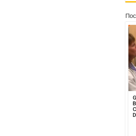
Пос
G
B
C
D