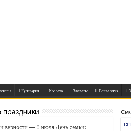
оскопы
Кулинария
Красота
Здоровье
Психология
Э
 праздники
Смо
и верности — 8 июля День семьи: