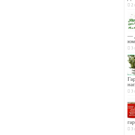
2 
— 
юм
3 
Гар
на
3 
гар
3 