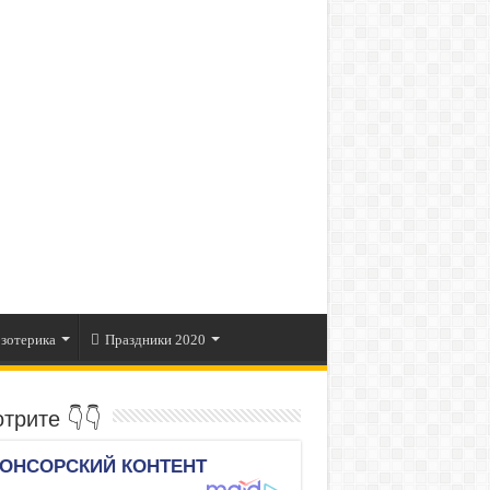
зотерика
Праздники 2020
трите 👇👇