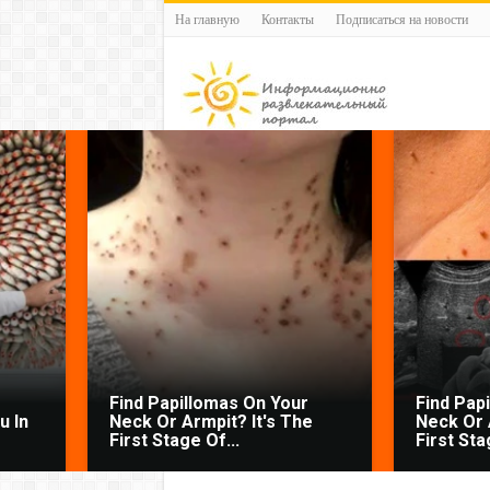
На главную
Контакты
Подписаться на новости
Find Papillomas On Your
Find Pap
 In
Neck Or Armpit? It's The
Neck Or 
First Stage Of...
First Sta