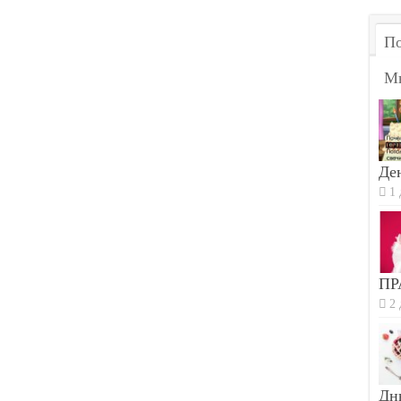
По
М
Ден
1 
ПР
2 
Дн