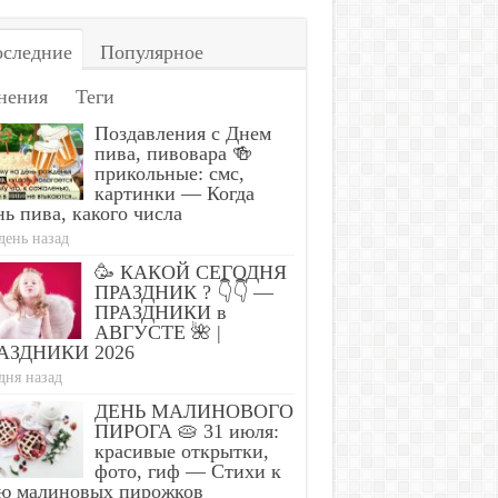
следние
Популярное
нения
Теги
Поздавления с Днем
пива, пивовара 🍻
прикольные: смс,
картинки — Когда
ь пива, какого числа
день назад
🥳 КАКОЙ СЕГОДНЯ
ПРАЗДНИК ? 👇👇 —
ПРАЗДНИКИ в
АВГУСТЕ 🌺 |
АЗДНИКИ 2026
дня назад
ДЕНЬ МАЛИНОВОГО
ПИРОГА 🥧 31 июля:
красивые открытки,
фото, гиф — Стихи к
ю малиновых пирожков