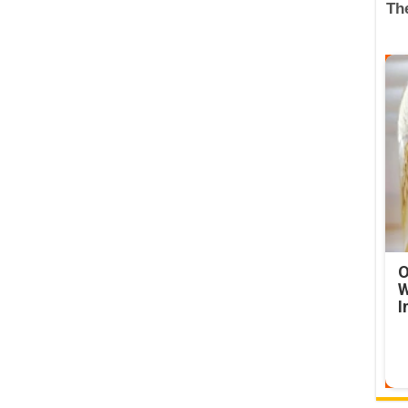
O
W
I