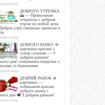
недели назад
ДОБРОГО УТРЕЧКА
🌅 — Прикольные
открытки с добрым
утром на любой день
Доброе утро смешные приколы и
ор
недели назад
ДОБРОГО РАНКУ ☕
картинки красиві з
супер словами — З
добрим ранком!
ного дня! побажання откритки з
писами та бажаннями
недели назад
ДОБРИЙ РАНОК ☀️
картинки —
побажання красиві
доброго ранку і
ного дня 🕊️ З добрим ранком!
недели назад