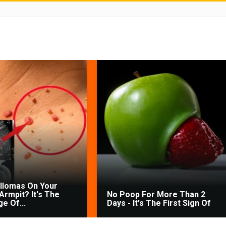
illomas On Your
Armpit? It's The
No Poop For More Than 2
ge Of...
Days - It's The First Sign Of