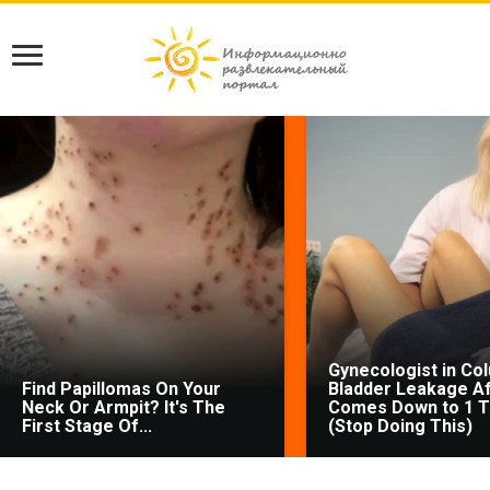
Gynecologist in Co
Find Papillomas On Your
Bladder Leakage Af
Neck Or Armpit? It's The
Comes Down to 1 T
First Stage Of...
(Stop Doing This)