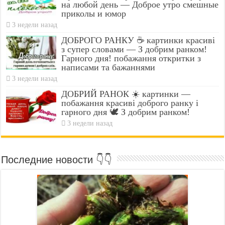
на любой день — Доброе утро смешные
приколы и юмор
3 недели назад
ДОБРОГО РАНКУ ☕ картинки красиві
з супер словами — З добрим ранком!
Гарного дня! побажання откритки з
написами та бажаннями
3 недели назад
ДОБРИЙ РАНОК ☀️ картинки —
побажання красиві доброго ранку і
гарного дня 🕊️ З добрим ранком!
3 недели назад
Последние новости 👇👇