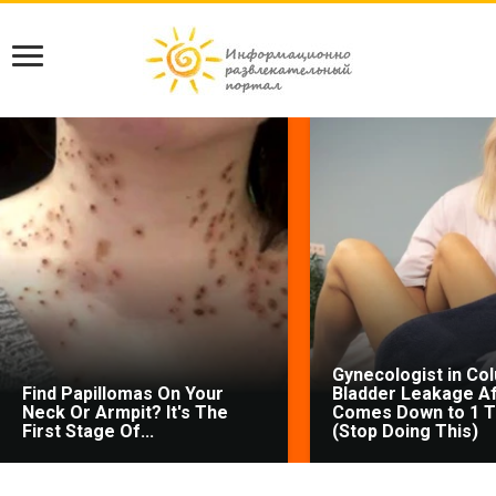
Gynecologist in Co
Find Papillomas On Your
Bladder Leakage Af
Neck Or Armpit? It's The
Comes Down to 1 T
First Stage Of...
(Stop Doing This)