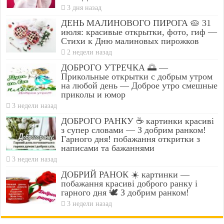
3 дня назад
ДЕНЬ МАЛИНОВОГО ПИРОГА 🥧 31
июля: красивые открытки, фото, гиф —
Стихи к Дню малиновых пирожков
2 недели назад
ДОБРОГО УТРЕЧКА 🌅 —
Прикольные открытки с добрым утром
на любой день — Доброе утро смешные
приколы и юмор
3 недели назад
ДОБРОГО РАНКУ ☕ картинки красиві
з супер словами — З добрим ранком!
Гарного дня! побажання откритки з
написами та бажаннями
3 недели назад
ДОБРИЙ РАНОК ☀️ картинки —
побажання красиві доброго ранку і
гарного дня 🕊️ З добрим ранком!
3 недели назад