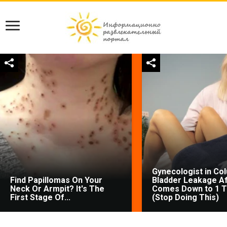
Gynecologist in Co
Find Papillomas On Your
Bladder Leakage Af
Neck Or Armpit? It's The
Comes Down to 1 T
First Stage Of...
(Stop Doing This)