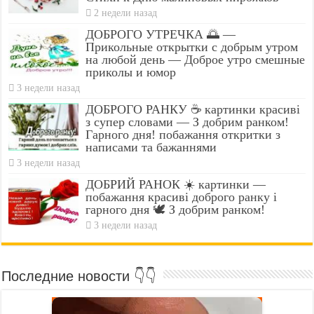
2 недели назад
ДОБРОГО УТРЕЧКА 🌅 —
Прикольные открытки с добрым утром
на любой день — Доброе утро смешные
приколы и юмор
3 недели назад
ДОБРОГО РАНКУ ☕ картинки красиві
з супер словами — З добрим ранком!
Гарного дня! побажання откритки з
написами та бажаннями
3 недели назад
ДОБРИЙ РАНОК ☀️ картинки —
побажання красиві доброго ранку і
гарного дня 🕊️ З добрим ранком!
3 недели назад
Последние новости 👇👇