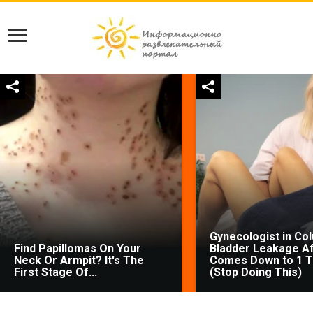
Gynecologist in Co
Find Papillomas On Your
Bladder Leakage Af
Neck Or Armpit? It's The
Comes Down to 1 T
First Stage Of...
(Stop Doing This)