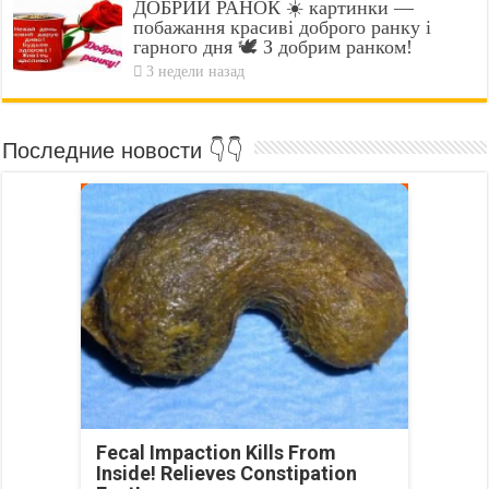
ДОБРИЙ РАНОК ☀️ картинки —
побажання красиві доброго ранку і
гарного дня 🕊️ З добрим ранком!
3 недели назад
Последние новости 👇👇
Fecal Impaction Kills From
Inside! Relieves Constipation