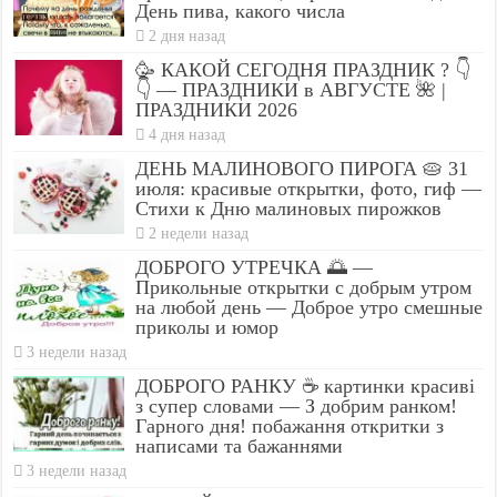
День пива, какого числа
2 дня назад
🥳 КАКОЙ СЕГОДНЯ ПРАЗДНИК ? 👇
👇 — ПРАЗДНИКИ в АВГУСТЕ 🌺 |
ПРАЗДНИКИ 2026
4 дня назад
ДЕНЬ МАЛИНОВОГО ПИРОГА 🥧 31
июля: красивые открытки, фото, гиф —
Стихи к Дню малиновых пирожков
2 недели назад
ДОБРОГО УТРЕЧКА 🌅 —
Прикольные открытки с добрым утром
на любой день — Доброе утро смешные
приколы и юмор
3 недели назад
ДОБРОГО РАНКУ ☕ картинки красиві
з супер словами — З добрим ранком!
Гарного дня! побажання откритки з
написами та бажаннями
3 недели назад