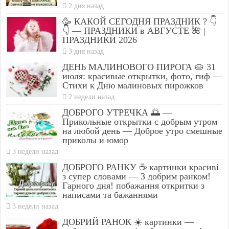
2 дня назад
🥳 КАКОЙ СЕГОДНЯ ПРАЗДНИК ? 👇
👇 — ПРАЗДНИКИ в АВГУСТЕ 🌺 |
ПРАЗДНИКИ 2026
3 дня назад
ДЕНЬ МАЛИНОВОГО ПИРОГА 🥧 31
июля: красивые открытки, фото, гиф —
Стихи к Дню малиновых пирожков
2 недели назад
ДОБРОГО УТРЕЧКА 🌅 —
Прикольные открытки с добрым утром
на любой день — Доброе утро смешные
приколы и юмор
3 недели назад
ДОБРОГО РАНКУ ☕ картинки красиві
з супер словами — З добрим ранком!
Гарного дня! побажання откритки з
написами та бажаннями
3 недели назад
ДОБРИЙ РАНОК ☀️ картинки —