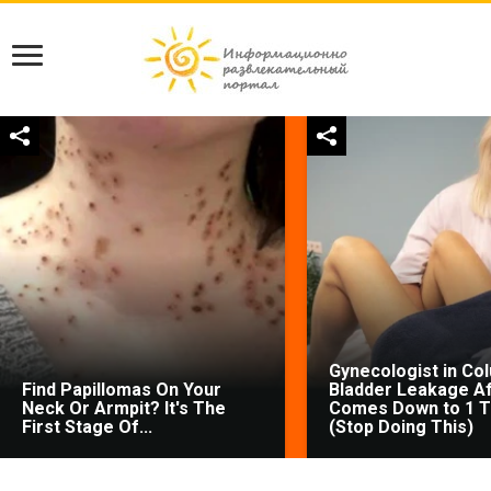
Gynecologist in Co
Find Papillomas On Your
Bladder Leakage Af
Neck Or Armpit? It's The
Comes Down to 1 T
First Stage Of...
(Stop Doing This)