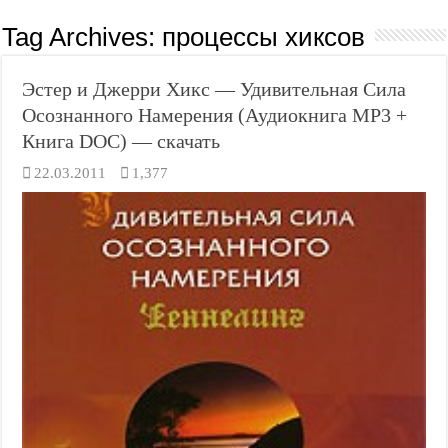
Tag Archives:
процессы хиксов
Эстер и Джерри Хикс — Удивительная Сила
Осознанного Намерения (Аудиокнига MP3 +
Книга DOC) — скачать
22.03.2011
1,377