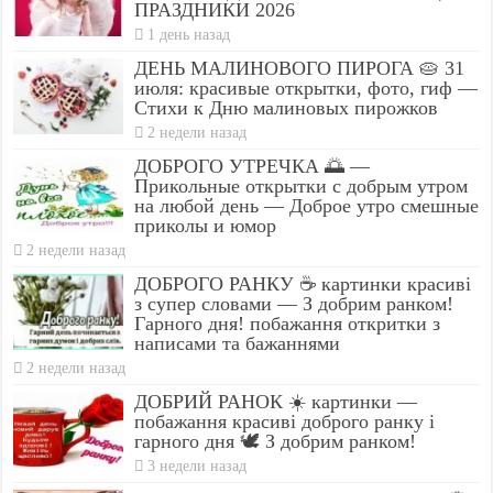
ПРАЗДНИКИ 2026
1 день назад
ДЕНЬ МАЛИНОВОГО ПИРОГА 🥧 31
июля: красивые открытки, фото, гиф —
Стихи к Дню малиновых пирожков
2 недели назад
ДОБРОГО УТРЕЧКА 🌅 —
Прикольные открытки с добрым утром
на любой день — Доброе утро смешные
приколы и юмор
2 недели назад
ДОБРОГО РАНКУ ☕ картинки красиві
з супер словами — З добрим ранком!
Гарного дня! побажання откритки з
написами та бажаннями
2 недели назад
ДОБРИЙ РАНОК ☀️ картинки —
побажання красиві доброго ранку і
гарного дня 🕊️ З добрим ранком!
3 недели назад