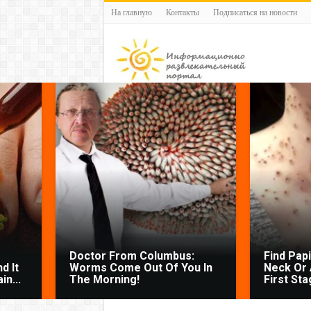
На главную
Контакты
Подписаться на новости
Doctor From Columbus:
Find Pap
d It
Worms Come Out Of You In
Neck Or 
n...
The Morning!
First Sta