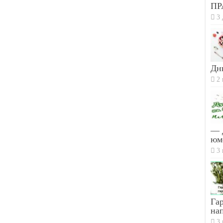
ПР
3 
Дн
2 
— 
юм
3 
Гар
на
3 