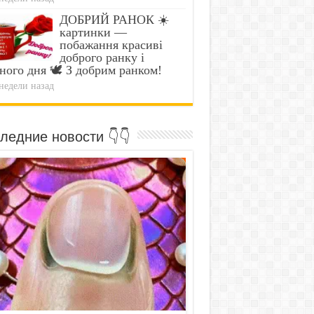
ДОБРИЙ РАНОК ☀️
картинки —
побажання красиві
доброго ранку і
ного дня 🕊️ З добрим ранком!
недели назад
ледние новости 👇👇