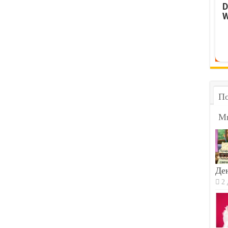
D
W
По
М
Ден
2 