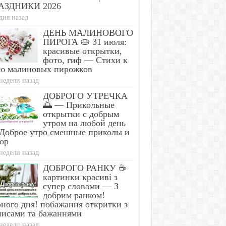
АЗДНИКИ 2026
дня назад
ДЕНЬ МАЛИНОВОГО
ПИРОГА 🥧 31 июля:
красивые открытки,
фото, гиф — Стихи к
ю малиновых пирожков
недели назад
ДОБРОГО УТРЕЧКА
🌅 — Прикольные
открытки с добрым
утром на любой день
Доброе утро смешные приколы и
ор
недели назад
ДОБРОГО РАНКУ ☕
картинки красиві з
супер словами — З
добрим ранком!
ного дня! побажання откритки з
писами та бажаннями
недели назад