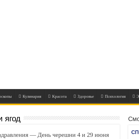
оскопы
Кулинария
Красота
Здоровье
Психология
Э
и ягод
Смо
равления — День черешни 4 и 29 июня