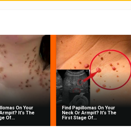
illomas On Your
Find Papillomas On Your
Armpit? It's The
Neck Or Armpit? It's The
ge Of...
First Stage Of...