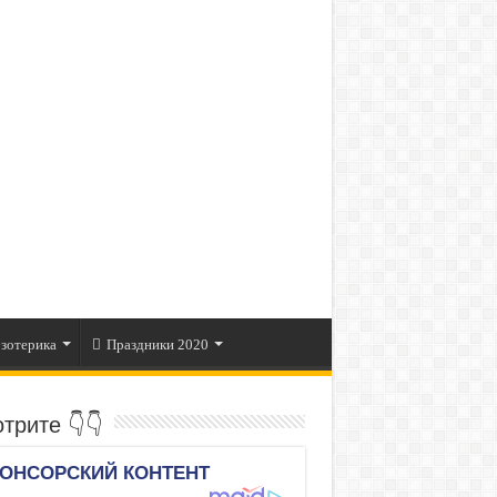
зотерика
Праздники 2020
трите 👇👇