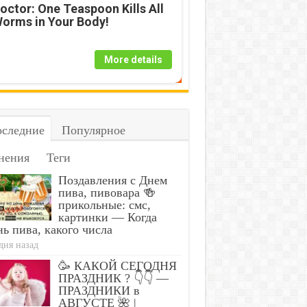
octor: One Teaspoon Kills All
orms in Your Body!
More details
следние
Популярное
нения
Теги
Поздавления с Днем
пива, пивовара 🍻
прикольные: смс,
картинки — Когда
ь пива, какого числа
дня назад
🥳 КАКОЙ СЕГОДНЯ
ПРАЗДНИК ? 👇👇 —
ПРАЗДНИКИ в
АВГУСТЕ 🌺 |