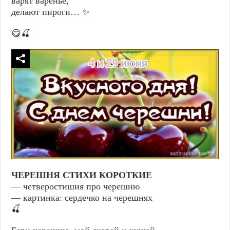
варят варенье,
делают пироги… ✨
😋🍒
ЧЕРЕШНЯ СТИХИ КОРОТКИЕ
— четверостишия про черешню
— картинка: сердечко на черешнях
🍒