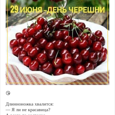
😘
Длинноножка хвалится:
— Я ли не красавица?