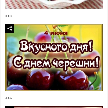
***
***