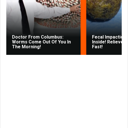
k
p
m
s
s
s
t
n
i
k
Doctor From Columbus:
Fecal Impaction 
i
Worms Come Out Of You In
Inside! Relieves
The Morning!
Fast!