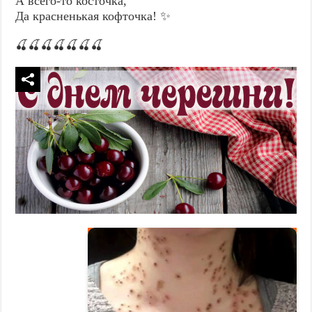
А всего-то косточка,
Да красненькая кофточка! ✨
🍒🍒🍒🍒🍒🍒🍒