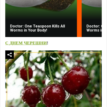
Doctor: One Teaspoon Kills All
Doctor: One
Worms in Your Body!
Worms in Y
С ДНЕМ ЧЕРЕШНИ
!