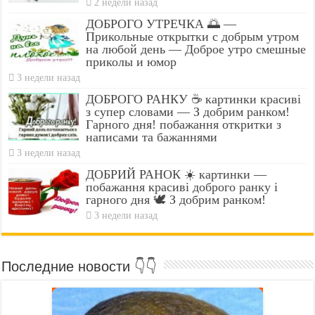
2 недели назад
ДОБРОГО УТРЕЧКА 🌅 —
Прикольные открытки с добрым утром
на любой день — Доброе утро смешные
приколы и юмор
3 недели назад
ДОБРОГО РАНКУ ☕ картинки красиві
з супер словами — З добрим ранком!
Гарного дня! побажання откритки з
написами та бажаннями
3 недели назад
ДОБРИЙ РАНОК ☀️ картинки —
побажання красиві доброго ранку і
гарного дня 🕊️ З добрим ранком!
3 недели назад
Последние новости 👇👇