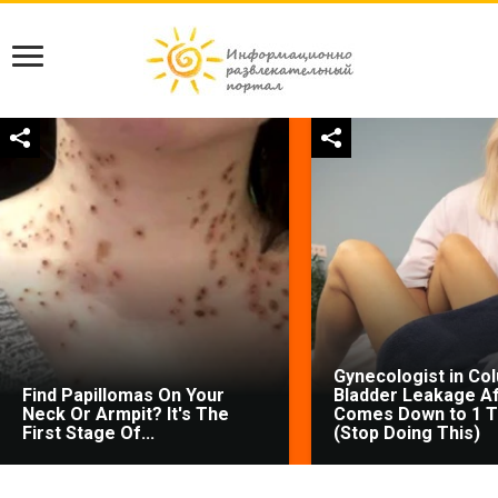
Gynecologist in Co
Find Papillomas On Your
Bladder Leakage Af
Neck Or Armpit? It's The
Comes Down to 1 T
First Stage Of...
(Stop Doing This)