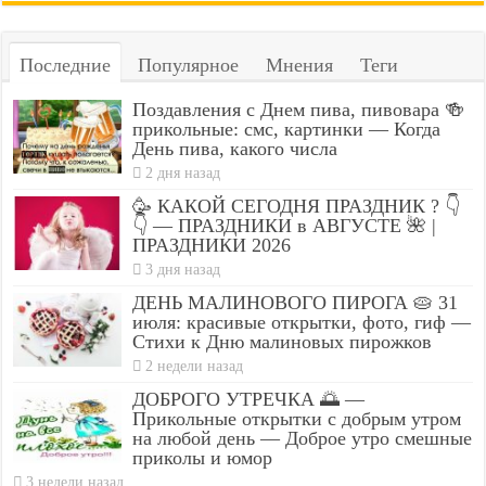
Последние
Популярное
Мнения
Теги
Поздавления с Днем пива, пивовара 🍻
прикольные: смс, картинки — Когда
День пива, какого числа
2 дня назад
🥳 КАКОЙ СЕГОДНЯ ПРАЗДНИК ? 👇
👇 — ПРАЗДНИКИ в АВГУСТЕ 🌺 |
ПРАЗДНИКИ 2026
3 дня назад
ДЕНЬ МАЛИНОВОГО ПИРОГА 🥧 31
июля: красивые открытки, фото, гиф —
Стихи к Дню малиновых пирожков
2 недели назад
ДОБРОГО УТРЕЧКА 🌅 —
Прикольные открытки с добрым утром
на любой день — Доброе утро смешные
приколы и юмор
3 недели назад