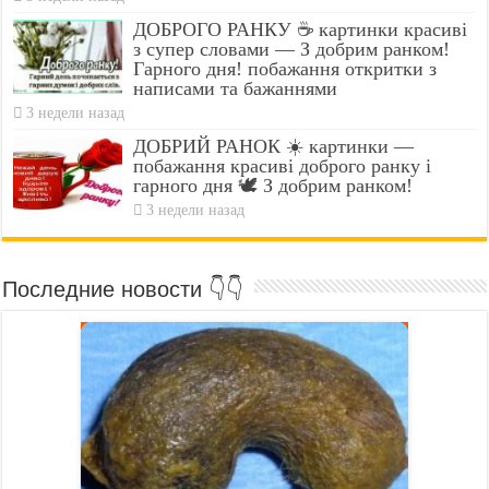
ДОБРОГО РАНКУ ☕ картинки красиві
з супер словами — З добрим ранком!
Гарного дня! побажання откритки з
написами та бажаннями
3 недели назад
ДОБРИЙ РАНОК ☀️ картинки —
побажання красиві доброго ранку і
гарного дня 🕊️ З добрим ранком!
3 недели назад
Последние новости 👇👇