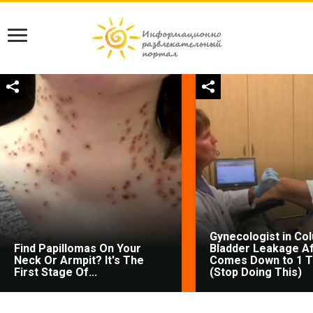
Gynecologist in Co
Find Papillomas On Your
Bladder Leakage Af
Neck Or Armpit? It's The
Comes Down to 1 T
First Stage Of...
(Stop Doing This)