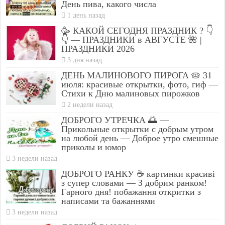
День пива, какого числа
1 день назад
🥳 КАКОЙ СЕГОДНЯ ПРАЗДНИК ? 👇
👇 — ПРАЗДНИКИ в АВГУСТЕ 🌺 |
ПРАЗДНИКИ 2026
3 дня назад
ДЕНЬ МАЛИНОВОГО ПИРОГА 🥧 31
июля: красивые открытки, фото, гиф —
Стихи к Дню малиновых пирожков
2 недели назад
ДОБРОГО УТРЕЧКА 🌅 —
Прикольные открытки с добрым утром
на любой день — Доброе утро смешные
приколы и юмор
3 недели назад
ДОБРОГО РАНКУ ☕ картинки красиві
з супер словами — З добрим ранком!
Гарного дня! побажання откритки з
написами та бажаннями
3 недели назад