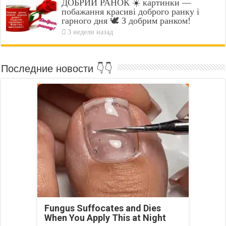
ДОБРИЙ РАНОК ☀️ картинки —
побажання красиві доброго ранку і
гарного дня 🕊️ З добрим ранком!
3 недели назад
Последние новости 👇👇
Fungus Suffocates and Dies
When You Apply This at Night