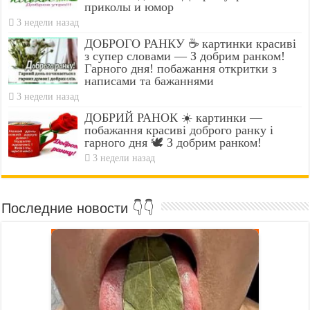
приколы и юмор
3 недели назад
ДОБРОГО РАНКУ ☕ картинки красиві
з супер словами — З добрим ранком!
Гарного дня! побажання откритки з
написами та бажаннями
3 недели назад
ДОБРИЙ РАНОК ☀️ картинки —
побажання красиві доброго ранку і
гарного дня 🕊️ З добрим ранком!
3 недели назад
Последние новости 👇👇