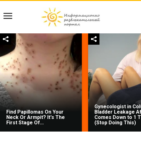
Gynecologist in Co
Find Papillomas On Your
Bladder Leakage Af
Neck Or Armpit? It's The
Comes Down to 1 T
First Stage Of...
(Stop Doing This)