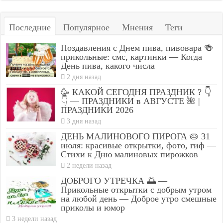
Последние
Популярное
Мнения
Теги
Поздавления с Днем пива, пивовара 🍻
прикольные: смс, картинки — Когда
День пива, какого числа
2 дня назад
🥳 КАКОЙ СЕГОДНЯ ПРАЗДНИК ? 👇
👇 — ПРАЗДНИКИ в АВГУСТЕ 🌺 |
ПРАЗДНИКИ 2026
3 дня назад
ДЕНЬ МАЛИНОВОГО ПИРОГА 🥧 31
июля: красивые открытки, фото, гиф —
Стихи к Дню малиновых пирожков
2 недели назад
ДОБРОГО УТРЕЧКА 🌅 —
Прикольные открытки с добрым утром
на любой день — Доброе утро смешные
приколы и юмор
3 недели назад