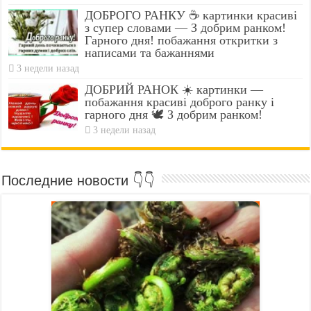
ДОБРОГО РАНКУ ☕ картинки красиві
з супер словами — З добрим ранком!
Гарного дня! побажання откритки з
написами та бажаннями
3 недели назад
ДОБРИЙ РАНОК ☀️ картинки —
побажання красиві доброго ранку і
гарного дня 🕊️ З добрим ранком!
3 недели назад
Последние новости 👇👇