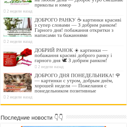
приколы и юмор
2 недели назад
ДОБРОГО РАНКУ ☕ картинки красиві
з супер словами — З добрим ранком!
Гарного дня! побажання откритки з
написами та бажаннями
2 недели назад
ДОБРИЙ РАНОК ☀️ картинки —
побажання красиві доброго ранку і
гарного дня 🕊️ З добрим ранком!
2 недели назад
ДОБРОГО ДНЯ ПОНЕДЕЛЬНИКА! 🌹
— картинки с утром, добрым днём,
хорошей недели — Пожелания с
понедельником позитивные
2 недели назад
Последние новости 👇👇