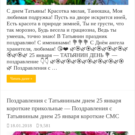
С днем Татьяны! Красотка милая, Танюшка, Моя
любимая подружка! Пусть на дворе искрится иней,
Есть красота в природе зимней, Ты не грусти, что
так морозно, Будь весела и грациозна, Ведь ты
умеешь, точно знаю! В Татьянин праздник
поздравляю! С именинами! 💐💐💐 С Днём ангела
хранителя, любимая! 😘❤️ 🌿🏵️🌿🏵️🌿🏵️🌿🏵️🌿🏵️🌿
🏵️🌿🏵️🌿 25 января — ТАТЬЯНИН ДЕНЬ 💐 —
поздравление 👇👇 🌿🏵️🌿🏵️🌿🏵️🌿🏵️🌿🏵️🌿🏵️🌿🏵️
🌿 Поздравления с …
Читать далее »
Поздравления с Татьяниным днем 25 января
короткие прикольные — Поздравления с
Татьяниным днем 25 января короткие СМС
18.01.2018
9,581