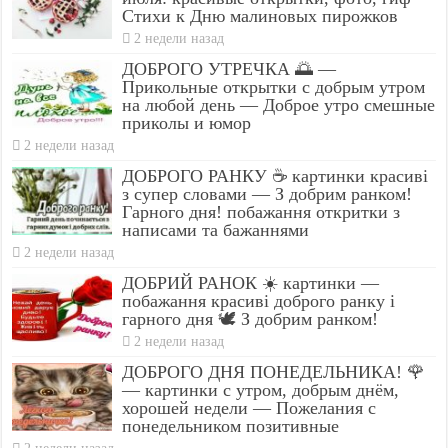
Стихи к Дню малиновых пирожков
2 недели назад
ДОБРОГО УТРЕЧКА 🌅 —
Прикольные открытки с добрым утром
на любой день — Доброе утро смешные
приколы и юмор
2 недели назад
ДОБРОГО РАНКУ ☕ картинки красиві
з супер словами — З добрим ранком!
Гарного дня! побажання откритки з
написами та бажаннями
2 недели назад
ДОБРИЙ РАНОК ☀️ картинки —
побажання красиві доброго ранку і
гарного дня 🕊️ З добрим ранком!
2 недели назад
ДОБРОГО ДНЯ ПОНЕДЕЛЬНИКА! 🌹
— картинки с утром, добрым днём,
хорошей недели — Пожелания с
понедельником позитивные
2 недели назад