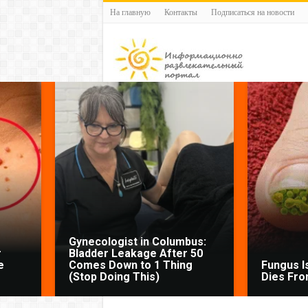
На главную
Контакты
Подписаться на новости
Gynecologist in Columbus:
r
Bladder Leakage After 50
e
Comes Down to 1 Thing
Fungus Is
(Stop Doing This)
Dies From