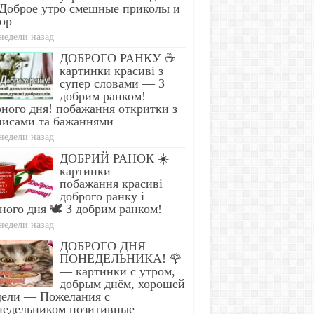
Доброе утро смешные приколы и
ор
недели назад
ДОБРОГО РАНКУ ☕
картинки красиві з
супер словами — З
добрим ранком!
ного дня! побажання откритки з
писами та бажаннями
недели назад
ДОБРИЙ РАНОК ☀️
картинки —
побажання красиві
доброго ранку і
ного дня 🕊️ З добрим ранком!
недели назад
ДОБРОГО ДНЯ
ПОНЕДЕЛЬНИКА! 🌹
— картинки с утром,
добрым днём, хорошей
дели — Пожелания с
недельником позитивные