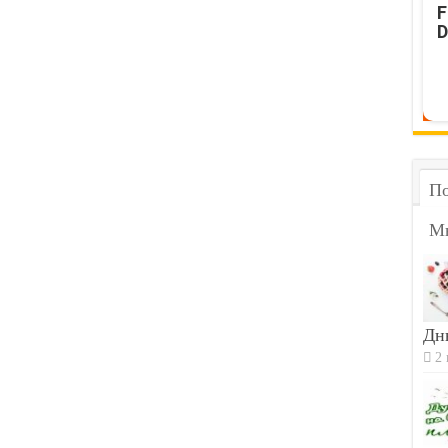
F
D
По
М
Дн
2 