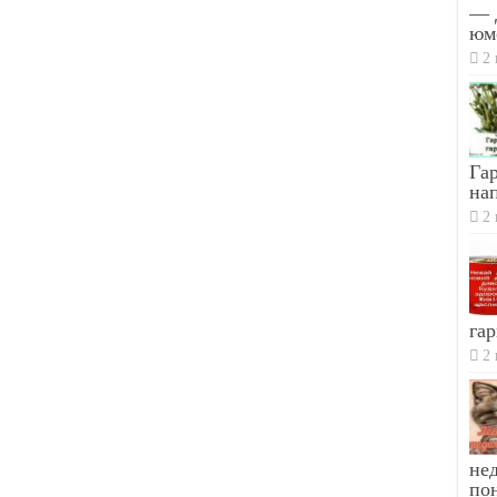
— 
юм
2 
Гар
на
2 
гар
2 
не
по