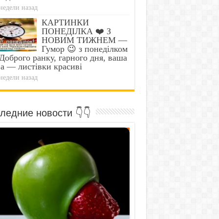
недели назад
КАРТИНКИ
ПОНЕДІЛКА ❤️ З
НОВИМ ТИЖНЕМ —
Гумор 😉 з понеділком
оброго ранку, гарного дня, ваша
а — листівки красиві
недели назад
ледние новости 👇👇