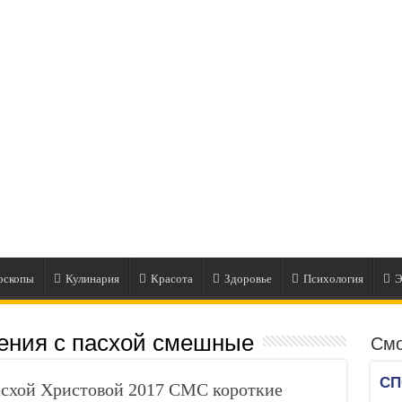
оскопы
Кулинария
Красота
Здоровье
Психология
Э
ения с пасхой смешные
Смо
асхой Христовой 2017 СМС короткие