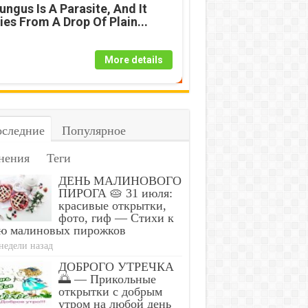
ungus Is A Parasite, And It
ies From A Drop Of Plain...
More details
следние
Популярное
нения
Теги
ДЕНЬ МАЛИНОВОГО
ПИРОГА 🥧 31 июля:
красивые открытки,
фото, гиф — Стихи к
ю малиновых пирожков
недели назад
ДОБРОГО УТРЕЧКА
🌅 — Прикольные
открытки с добрым
утром на любой день