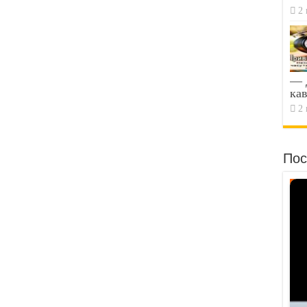
2 
— Д
кав
2 
Пос