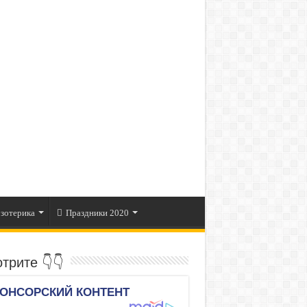
зотерика
Праздники 2020
трите 👇👇