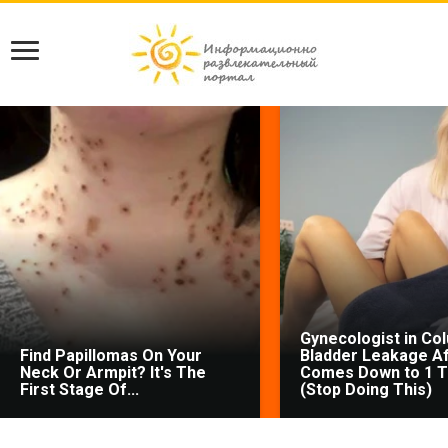
Gynecologist in Co
Find Papillomas On Your
Bladder Leakage Af
Neck Or Armpit? It's The
Comes Down to 1 T
First Stage Of...
(Stop Doing This)