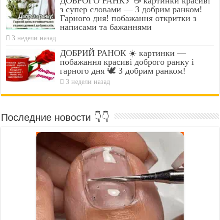
ДОБРОГО РАНКУ ☕ картинки красиві
з супер словами — З добрим ранком!
Гарного дня! побажання откритки з
написами та бажаннями
3 недели назад
ДОБРИЙ РАНОК ☀️ картинки —
побажання красиві доброго ранку і
гарного дня 🕊️ З добрим ранком!
3 недели назад
Последние новости 👇👇