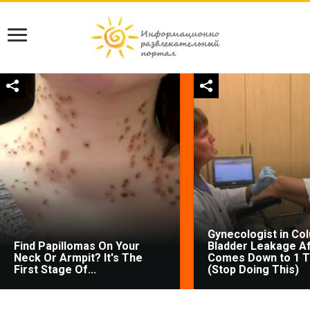
Gynecologist in Co
Find Papillomas On Your
Bladder Leakage Af
Neck Or Armpit? It's The
Comes Down to 1 T
First Stage Of...
(Stop Doing This)