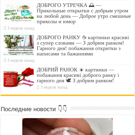
ДОБРОГО УТРЕЧКА 🌅 —
Прикольные открытки с добрым утром
на любой день — Доброе утро смешные
приколы и юмор
3 недели назад
ДОБРОГО РАНКУ ☕ картинки красиві
з супер словами — З добрим ранком!
Гарного дня! побажання откритки з
написами та бажаннями
3 недели назад
ДОБРИЙ РАНОК ☀️ картинки —
побажання красиві доброго ранку і
гарного дня 🕊️ З добрим ранком!
3 недели назад
Последние новости 👇👇