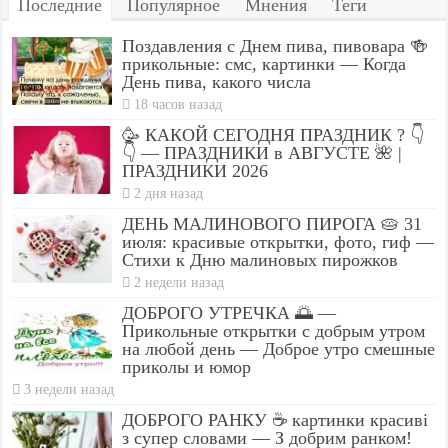
Последние
Популярное
Мнения
Теги
Поздавления с Днем пива, пивовара 🍻
прикольные: смс, картинки — Когда
День пива, какого числа
18 часов назад
🥳 КАКОЙ СЕГОДНЯ ПРАЗДНИК ? 👇
👇 — ПРАЗДНИКИ в АВГУСТЕ 🌺 |
ПРАЗДНИКИ 2026
2 дня назад
ДЕНЬ МАЛИНОВОГО ПИРОГА 🥧 31
июля: красивые открытки, фото, гиф —
Стихи к Дню малиновых пирожков
2 недели назад
ДОБРОГО УТРЕЧКА 🌅 —
Прикольные открытки с добрым утром
на любой день — Доброе утро смешные
приколы и юмор
3 недели назад
ДОБРОГО РАНКУ ☕ картинки красиві
з супер словами — З добрим ранком!