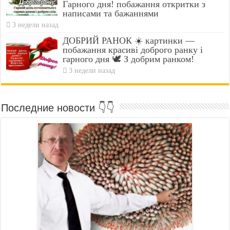
Гарного дня! побажання откритки з
написами та бажаннями
3 недели назад
ДОБРИЙ РАНОК ☀️ картинки —
побажання красиві доброго ранку і
гарного дня 🕊️ З добрим ранком!
3 недели назад
Последние новости 👇👇