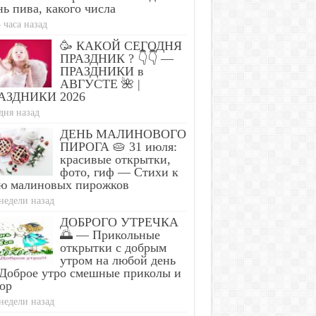
ь пива, какого числа
 часа назад
🥳 КАКОЙ СЕГОДНЯ
ПРАЗДНИК ? 👇👇 —
ПРАЗДНИКИ в
АВГУСТЕ 🌺 |
АЗДНИКИ 2026
дня назад
ДЕНЬ МАЛИНОВОГО
ПИРОГА 🥧 31 июля:
красивые открытки,
фото, гиф — Стихи к
ю малиновых пирожков
недели назад
ДОБРОГО УТРЕЧКА
🌅 — Прикольные
открытки с добрым
утром на любой день
Доброе утро смешные приколы и
ор
недели назад