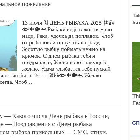
нальное пожеланье
13 июля 🗓️ ДЕНЬ РЫБАКА 2025 🎏🎣
🐟🐠🐡🦈 Рыбаку ведь в жизни мало
надо, Река, удочка да поплавок. Чтоб
от рыболовли получать награду,
Золотую рыбку поймать нужно на
крючок. С днём рыбака тебя я
поздравляю, Улова вооот такущего
желаю. Удача улыбается тебе пускай
 радостью была. ✨ … 🎏🎣🐟🐠🐡🦈 Желаю
всегда, Чтоб …
ду — Какого числа День рыбака в России,
ане — Поздравления с Днем рыбака
нем рыбака прикольные — СМС, стихи,