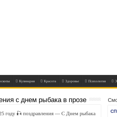
оскопы
Кулинария
Красота
Здоровье
Психология
Э
ения с днем рыбака в прозе
Смо
5 году 🎣 поздравления — С Днем рыбака