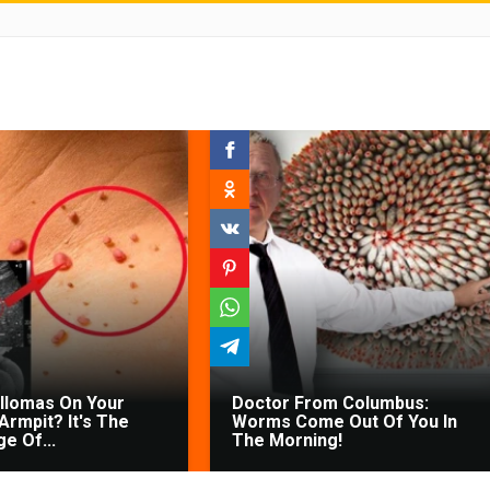
illomas On Your
Doctor From Columbus:
Armpit? It's The
Worms Come Out Of You In
ge Of...
The Morning!