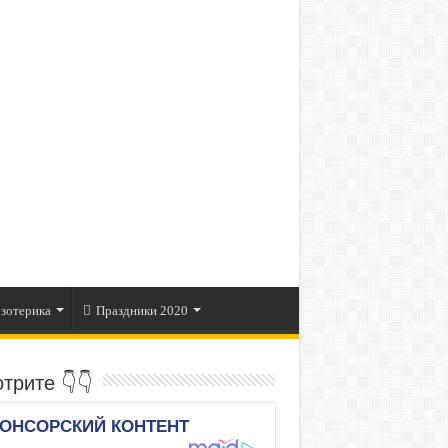
зотерика
Праздники 2020
трите 👇👇