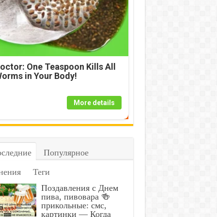
octor: One Teaspoon Kills All
orms in Your Body!
More details
следние
Популярное
нения
Теги
Поздавления с Днем
пива, пивовара 🍻
прикольные: смс,
картинки — Когда