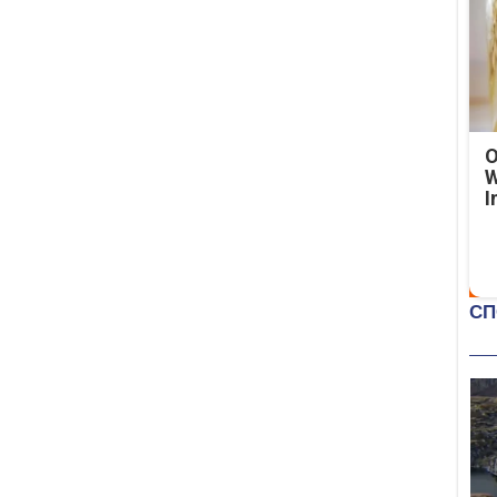
O
W
I