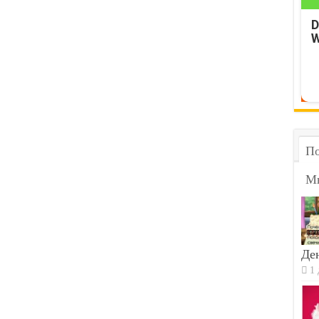
D
W
По
М
Ден
1 