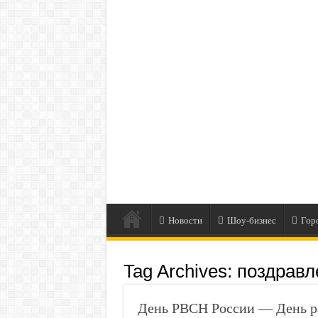
Новости
Шоу-бизнес
Гор
Tag Archives:
поздравл
День РВСН России — День ра