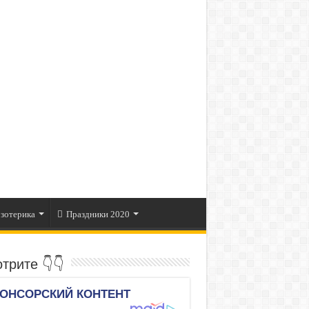
зотерика
Праздники 2020
трите 👇👇