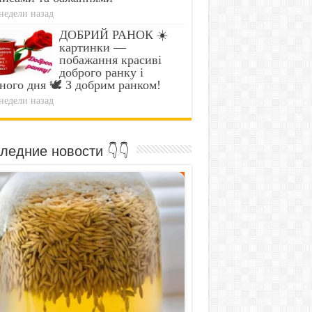
недели назад
ДОБРИЙ РАНОК ☀️
картинки —
побажання красиві
доброго ранку і
ного дня 🕊️ З добрим ранком!
недели назад
ледние новости 👇👇