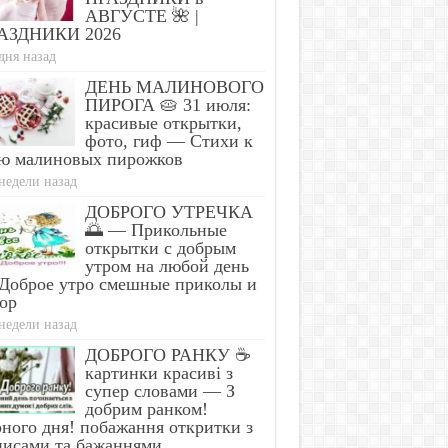
АВГУСТЕ 🌺 |
АЗДНИКИ 2026
дня назад
ДЕНЬ МАЛИНОВОГО
ПИРОГА 🥧 31 июля:
красивые открытки,
фото, гиф — Стихи к
ю малиновых пирожков
недели назад
ДОБРОГО УТРЕЧКА
🌅 — Прикольные
открытки с добрым
утром на любой день
Доброе утро смешные приколы и
ор
недели назад
ДОБРОГО РАНКУ ☕
картинки красиві з
супер словами — З
добрим ранком!
ного дня! побажання откритки з
писами та бажаннями