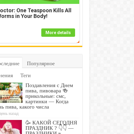
octor: One Teaspoon Kills All
orms in Your Body!
More details
следние
Популярное
нения
Теги
Поздавления с Днем
пива, пивовара 🍻
прикольные: смс,
картинки — Когда
ь пива, какого числа
день назад
🥳 КАКОЙ СЕГОДНЯ
ПРАЗДНИК ? 👇👇 —
ПРАЗДНИКИ в