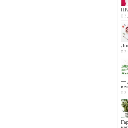
ПР
3 
Дн
2 
— 
юм
3 
Гар
на