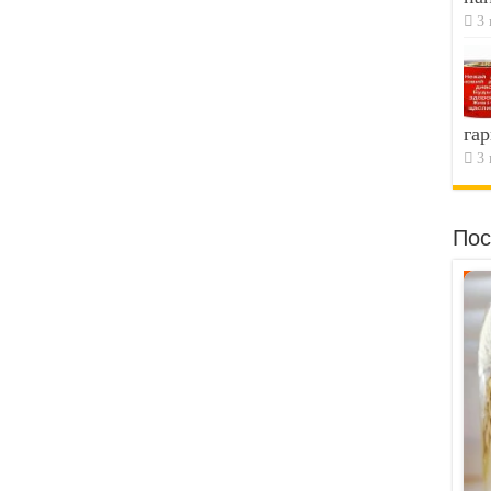
3 
гар
3 
Пос