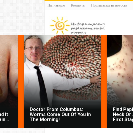
На главную
Контакты
Подписаться на новости
Doctor From Columbus:
Find Pap
d It
Worms Come Out Of You In
Neck Or 
n...
The Morning!
First Sta