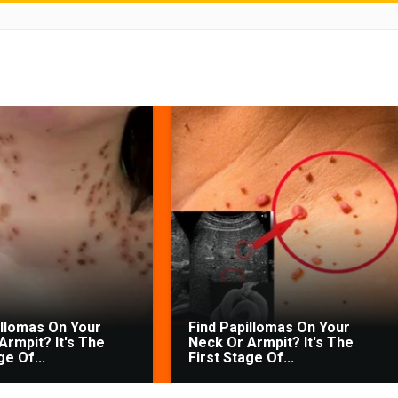
illomas On Your
Find Papillomas On Your
Armpit? It's The
Neck Or Armpit? It's The
ge Of...
First Stage Of...