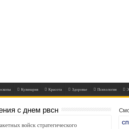
оскопы
Кулинария
Красота
Здоровье
Психология
Э
ения с днем рвсн
Смо
кетных войск стратегического