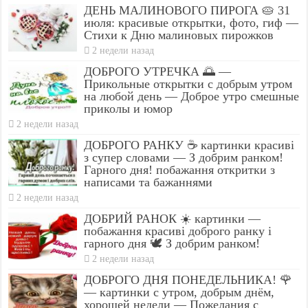
ДЕНЬ МАЛИНОВОГО ПИРОГА 🥧 31
июля: красивые открытки, фото, гиф —
Стихи к Дню малиновых пирожков
2 недели назад
ДОБРОГО УТРЕЧКА 🌅 —
Прикольные открытки с добрым утром
на любой день — Доброе утро смешные
приколы и юмор
2 недели назад
ДОБРОГО РАНКУ ☕ картинки красиві
з супер словами — З добрим ранком!
Гарного дня! побажання откритки з
написами та бажаннями
2 недели назад
ДОБРИЙ РАНОК ☀️ картинки —
побажання красиві доброго ранку і
гарного дня 🕊️ З добрим ранком!
2 недели назад
ДОБРОГО ДНЯ ПОНЕДЕЛЬНИКА! 🌹
— картинки с утром, добрым днём,
хорошей недели — Пожелания с