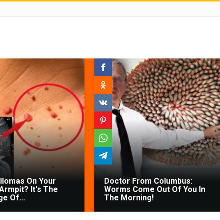
illomas On Your
Doctor From Columbus:
Armpit? It's The
Worms Come Out Of You In
ge Of...
The Morning!