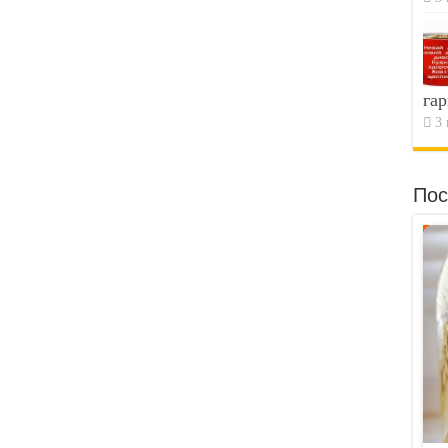
гар
3 
Пос