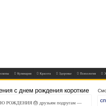
оскопы
Кулинария
Красота
Здоровье
Психология
Э
ения с днем рождения короткие
Смо
НЮ РОЖДЕНИЯ 🎂 друзьям подругам —