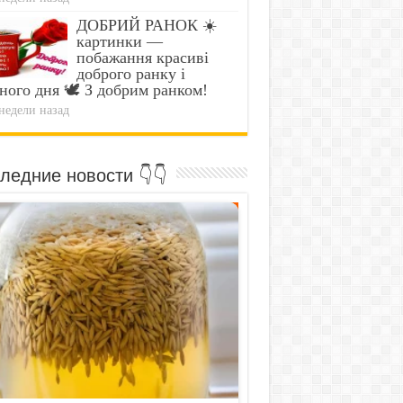
ДОБРИЙ РАНОК ☀️
картинки —
побажання красиві
доброго ранку і
ного дня 🕊️ З добрим ранком!
недели назад
ледние новости 👇👇