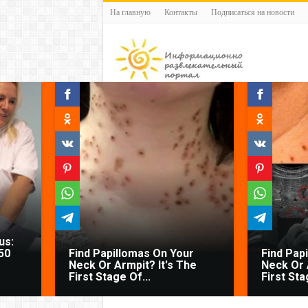
На главную
Контакты
Подписаться на новости
us:
50
Find Papillomas On Your
Find Pap
Neck Or Armpit? It's The
Neck Or 
First Stage Of...
First Sta