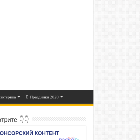
зотерика
Праздники 2020
трите 👇👇