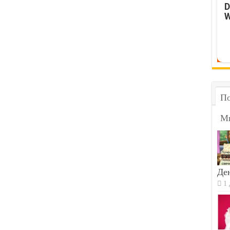
D
W
По
М
Ден
1 