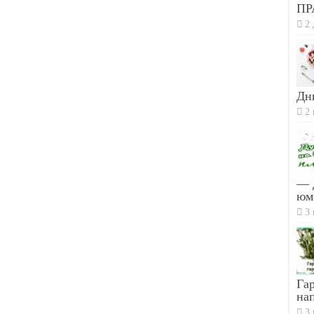
ПР
2 
Дн
2 
— 
юм
3 
Гар
на
3 