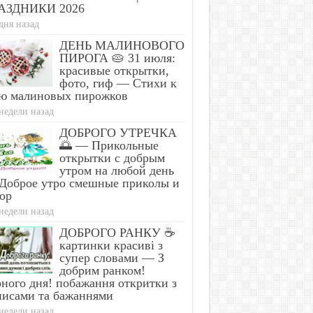
АЗДНИКИ 2026
дня назад
ДЕНЬ МАЛИНОВОГО
ПИРОГА 🥧 31 июля:
красивые открытки,
фото, гиф — Стихи к
ю малиновых пирожков
недели назад
ДОБРОГО УТРЕЧКА
🌅 — Прикольные
открытки с добрым
утром на любой день
Доброе утро смешные приколы и
ор
недели назад
ДОБРОГО РАНКУ ☕
картинки красиві з
супер словами — З
добрим ранком!
ного дня! побажання откритки з
писами та бажаннями
недели назад