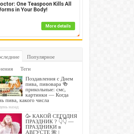
octor: One Teaspoon Kills All
orms in Your Body!
More details
следние
Популярное
нения
Теги
Поздавления с Днем
пива, пивовара 🍻
прикольные: смс,
картинки — Когда
ь пива, какого числа
день назад
🥳 КАКОЙ СЕГОДНЯ
ПРАЗДНИК ? 👇👇 —
ПРАЗДНИКИ в
АВГУСТЕ 🌺 |