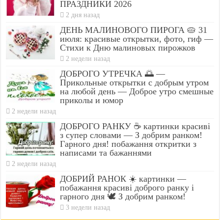
ПРАЗДНИКИ 2026
2 дня назад
ДЕНЬ МАЛИНОВОГО ПИРОГА 🥧 31
июля: красивые открытки, фото, гиф —
Стихи к Дню малиновых пирожков
2 недели назад
ДОБРОГО УТРЕЧКА 🌅 —
Прикольные открытки с добрым утром
на любой день — Доброе утро смешные
приколы и юмор
2 недели назад
ДОБРОГО РАНКУ ☕ картинки красиві
з супер словами — З добрим ранком!
Гарного дня! побажання откритки з
написами та бажаннями
2 недели назад
ДОБРИЙ РАНОК ☀️ картинки —
побажання красиві доброго ранку і
гарного дня 🕊️ З добрим ранком!
3 недели назад