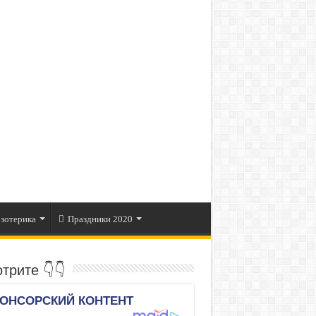
зотерика
Праздники 2020
трите 👇👇