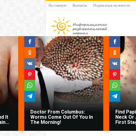
На главную
Контакты
Подписаться на новости
Doctor From Columbus:
Find Pap
d It
Worms Come Out Of You In
Neck Or 
n...
The Morning!
First Sta