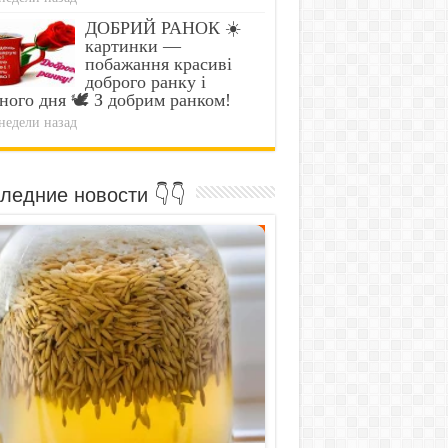
ДОБРИЙ РАНОК ☀️
картинки —
побажання красиві
доброго ранку і
ного дня 🕊️ З добрим ранком!
недели назад
ледние новости 👇👇