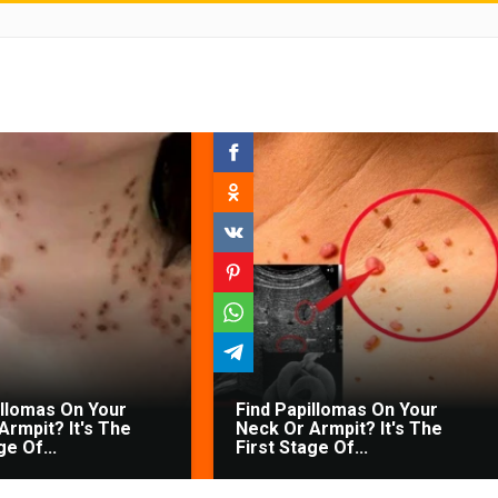
illomas On Your
Find Papillomas On Your
Armpit? It's The
Neck Or Armpit? It's The
ge Of...
First Stage Of...