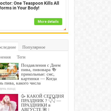
octor: One Teaspoon Kills All
orms in Your Body!
More details
следние
Популярное
нения
Теги
Поздавления с Днем
пива, пивовара 🍻
прикольные: смс,
картинки — Когда
ь пива, какого числа
день назад
🥳 КАКОЙ СЕГОДНЯ
ПРАЗДНИК ? 👇👇 —
ПРАЗДНИКИ в
АВГУСТЕ 🌺 |