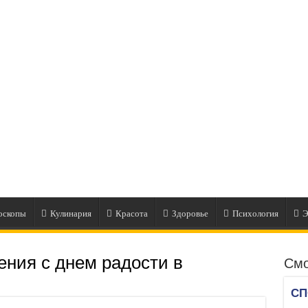
оскопы
Кулинария
Красота
Здоровье
Психология
Э
ения с днем радости в
Смо