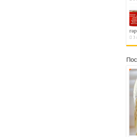
гар
3 
Пос