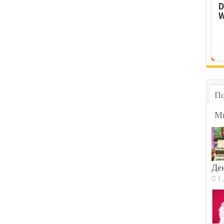
D
W
По
М
Ден
1 