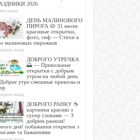
АЗДНИКИ 2026
дня назад
ДЕНЬ МАЛИНОВОГО
ПИРОГА 🥧 31 июля:
красивые открытки,
фото, гиф — Стихи к
ю малиновых пирожков
недели назад
ДОБРОГО УТРЕЧКА
🌅 — Прикольные
открытки с добрым
утром на любой день
Доброе утро смешные приколы и
ор
недели назад
ДОБРОГО РАНКУ ☕
картинки красиві з
супер словами — З
добрим ранком!
ного дня! побажання откритки з
писами та бажаннями
недели назад