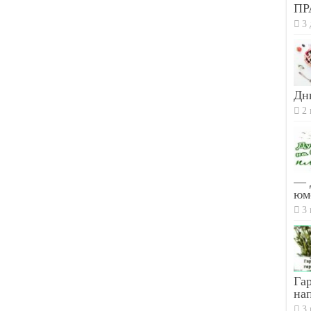
ПР
3 
Дн
2 
— 
юм
3 
Гар
на
3 