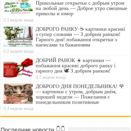
Прикольные открытки с добрым утром
на любой день — Доброе утро смешные
приколы и юмор
2 недели назад
ДОБРОГО РАНКУ ☕ картинки красиві
з супер словами — З добрим ранком!
Гарного дня! побажання откритки з
написами та бажаннями
2 недели назад
ДОБРИЙ РАНОК ☀️ картинки —
побажання красиві доброго ранку і
гарного дня 🕊️ З добрим ранком!
2 недели назад
ДОБРОГО ДНЯ ПОНЕДЕЛЬНИКА! 🌹
— картинки с утром, добрым днём,
хорошей недели — Пожелания с
понедельником позитивные
2 недели назад
Последние новости 👇👇