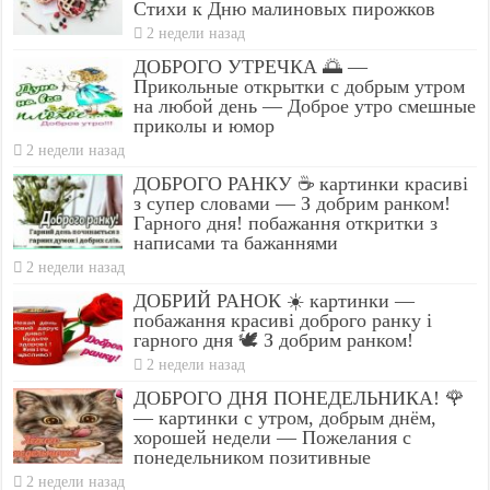
Стихи к Дню малиновых пирожков
2 недели назад
ДОБРОГО УТРЕЧКА 🌅 —
Прикольные открытки с добрым утром
на любой день — Доброе утро смешные
приколы и юмор
2 недели назад
ДОБРОГО РАНКУ ☕ картинки красиві
з супер словами — З добрим ранком!
Гарного дня! побажання откритки з
написами та бажаннями
2 недели назад
ДОБРИЙ РАНОК ☀️ картинки —
побажання красиві доброго ранку і
гарного дня 🕊️ З добрим ранком!
2 недели назад
ДОБРОГО ДНЯ ПОНЕДЕЛЬНИКА! 🌹
— картинки с утром, добрым днём,
хорошей недели — Пожелания с
понедельником позитивные
2 недели назад