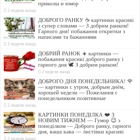
приколы и юмор
2 недели назад
ДОБРОГО РАНКУ ☕ картинки красиві
з супер словами — З добрим ранком!
Гарного дня! побажання откритки з
написами та бажаннями
2 недели назад
ДОБРИЙ РАНОК ☀️ картинки —
побажання красиві доброго ранку і
гарного дня 🕊️ З добрим ранком!
2 недели назад
ДОБРОГО ДНЯ ПОНЕДЕЛЬНИКА! 🌹
— картинки с утром, добрым днём,
хорошей недели — Пожелания с
понедельником позитивные
2 недели назад
КАРТИНКИ ПОНЕДІЛКА ❤️ З
НОВИМ ТИЖНЕМ — Гумор 😉 з
понеділком — Доброго ранку, гарного
дня, ваша кава — листівки красиві
2 недели назад