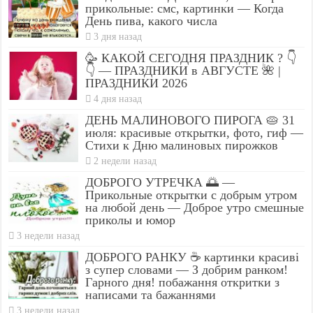
прикольные: смс, картинки — Когда
День пива, какого числа
3 дня назад
🥳 КАКОЙ СЕГОДНЯ ПРАЗДНИК ? 👇
👇 — ПРАЗДНИКИ в АВГУСТЕ 🌺 |
ПРАЗДНИКИ 2026
4 дня назад
ДЕНЬ МАЛИНОВОГО ПИРОГА 🥧 31
июля: красивые открытки, фото, гиф —
Стихи к Дню малиновых пирожков
2 недели назад
ДОБРОГО УТРЕЧКА 🌅 —
Прикольные открытки с добрым утром
на любой день — Доброе утро смешные
приколы и юмор
3 недели назад
ДОБРОГО РАНКУ ☕ картинки красиві
з супер словами — З добрим ранком!
Гарного дня! побажання откритки з
написами та бажаннями
3 недели назад