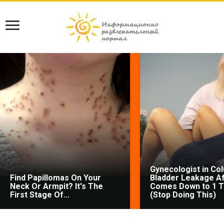
Gynecologist in Co
Find Papillomas On Your
Bladder Leakage Af
Neck Or Armpit? It's The
Comes Down to 1 T
First Stage Of...
(Stop Doing This)