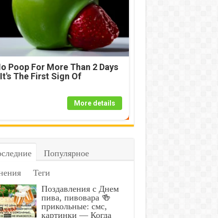
o Poop For More Than 2 Days
 It's The First Sign Of
More details
следние
Популярное
нения
Теги
Поздавления с Днем
пива, пивовара 🍻
прикольные: смс,
картинки — Когда