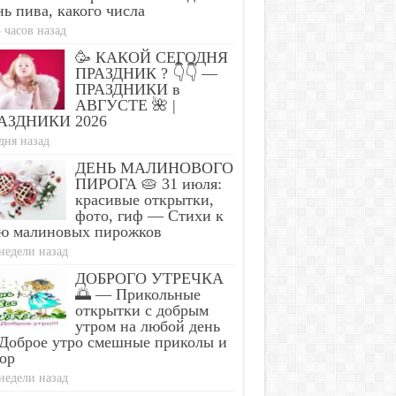
ь пива, какого числа
 часов назад
🥳 КАКОЙ СЕГОДНЯ
ПРАЗДНИК ? 👇👇 —
ПРАЗДНИКИ в
АВГУСТЕ 🌺 |
АЗДНИКИ 2026
дня назад
ДЕНЬ МАЛИНОВОГО
ПИРОГА 🥧 31 июля:
красивые открытки,
фото, гиф — Стихи к
ю малиновых пирожков
недели назад
ДОБРОГО УТРЕЧКА
🌅 — Прикольные
открытки с добрым
утром на любой день
Доброе утро смешные приколы и
ор
недели назад