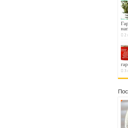
Гар
на
2 
гар
3 
Пос