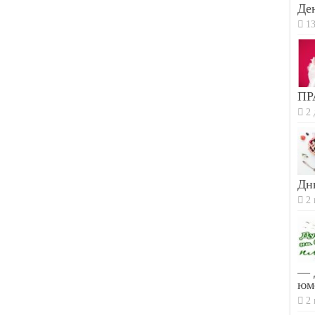
Ден
13
ПР
2 
Дн
2 
— 
юм
2 