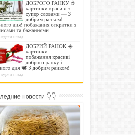
ДОБРОГО РАНКУ ☕
картинки красиві з
супер словами — З
добрим ранком!
ного дня! побажання откритки з
писами та бажаннями
недели назад
ДОБРИЙ РАНОК ☀️
картинки —
побажання красиві
доброго ранку і
ного дня 🕊️ З добрим ранком!
недели назад
ледние новости 👇👇