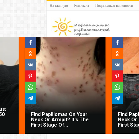
На главную
Контакты
Подписаться на новости
us:
50
Find Papillomas On Your
Find Pap
Neck Or Armpit? It's The
Neck Or 
First Stage Of...
First Sta