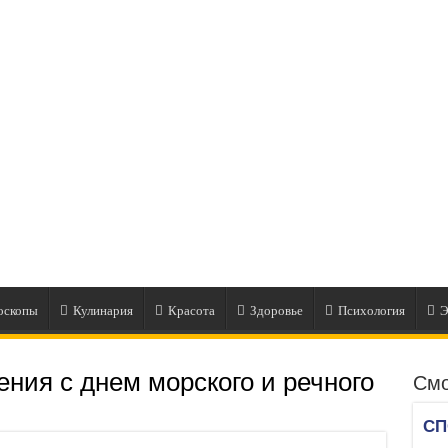
оскопы
Кулинария
Красота
Здоровье
Психология
Э
ения с днем морского и речного
Смо