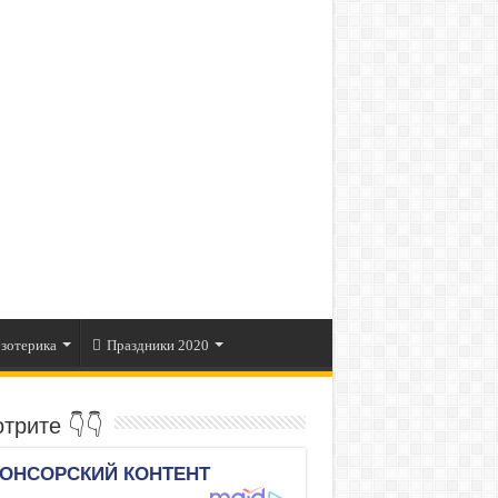
зотерика
Праздники 2020
трите 👇👇