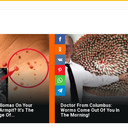
illomas On Your
Doctor From Columbus:
Armpit? It's The
Worms Come Out Of You In
ge Of...
The Morning!