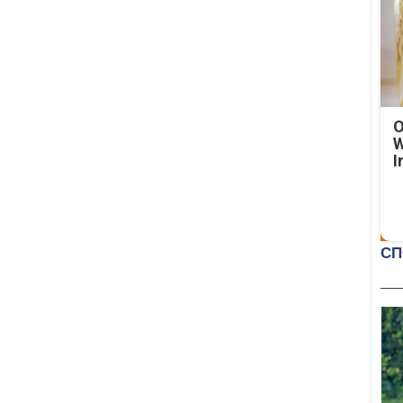
O
W
I