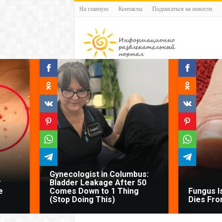
На главную
Контакты
Подписаться на новости
Gynecologist in Columbus:
r
Bladder Leakage After 50
e
Comes Down to 1 Thing
Fungus Is
(Stop Doing This)
Dies From