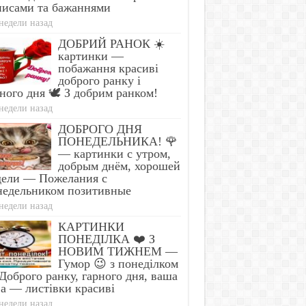
писами та бажаннями
недели назад
ДОБРИЙ РАНОК ☀️
картинки —
побажання красиві
доброго ранку і
ного дня 🕊️ З добрим ранком!
недели назад
ДОБРОГО ДНЯ
ПОНЕДЕЛЬНИКА! 🌹
— картинки с утром,
добрым днём, хорошей
дели — Пожелания с
недельником позитивные
недели назад
КАРТИНКИ
ПОНЕДІЛКА ❤️ З
НОВИМ ТИЖНЕМ —
Гумор 😉 з понеділком
оброго ранку, гарного дня, ваша
а — листівки красиві
недели назад