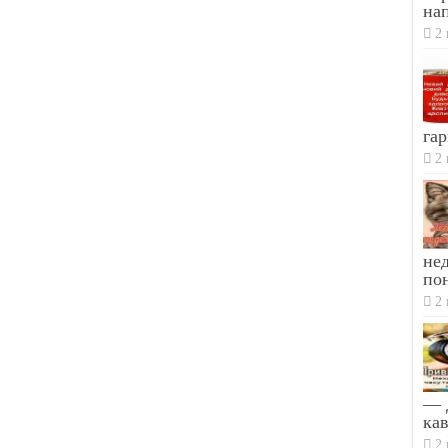
на
2 
гар
2 
не
по
2 
— Д
кав
2 