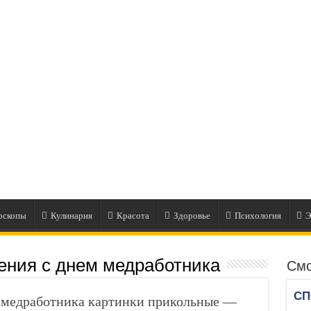
оскопы
Кулинария
Красота
Здоровье
Психология
Э
ения с днем медработника
Смо
едработника картинки прикольные —