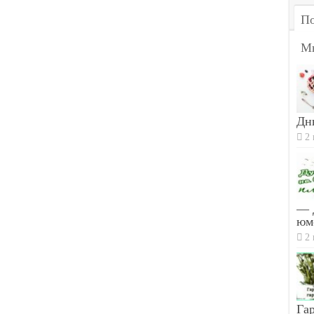
По
М
Дн
2 
— 
юм
2 
Гар