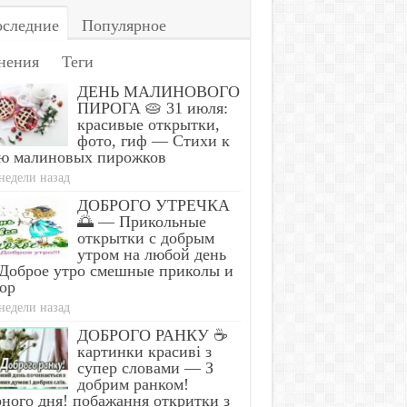
следние
Популярное
нения
Теги
ДЕНЬ МАЛИНОВОГО
ПИРОГА 🥧 31 июля:
красивые открытки,
фото, гиф — Стихи к
ю малиновых пирожков
недели назад
ДОБРОГО УТРЕЧКА
🌅 — Прикольные
открытки с добрым
утром на любой день
Доброе утро смешные приколы и
ор
недели назад
ДОБРОГО РАНКУ ☕
картинки красиві з
супер словами — З
добрим ранком!
ного дня! побажання откритки з