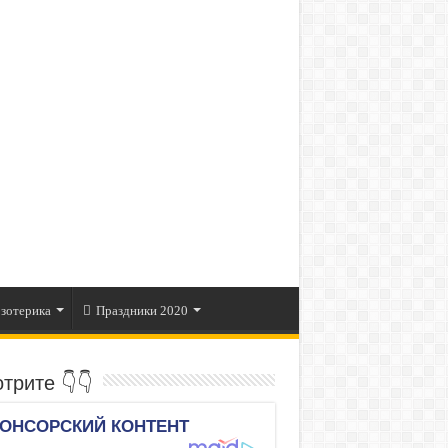
зотерика
Праздники 2020
трите 👇👇