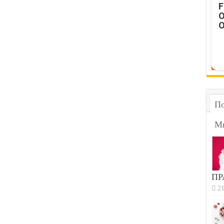
F
O
O
По
М
ПР
21