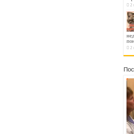
2 
не
по
2 
Пос