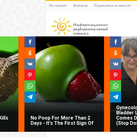
На главную
Контакты
Подписаться на новости
Gynecolo
Bladder 
ills
No Poop For More Than 2
Comes D
Days - It's The First Sign Of
(Stop Do