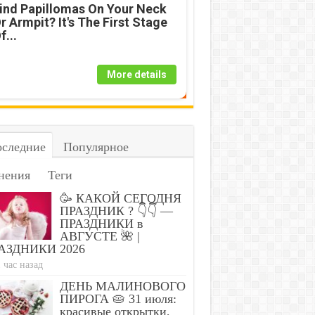
ind Papillomas On Your Neck
r Armpit? It's The First Stage
f...
More details
следние
Популярное
нения
Теги
🥳 КАКОЙ СЕГОДНЯ
ПРАЗДНИК ? 👇👇 —
ПРАЗДНИКИ в
АВГУСТЕ 🌺 |
АЗДНИКИ 2026
 час назад
ДЕНЬ МАЛИНОВОГО
ПИРОГА 🥧 31 июля:
красивые открытки,