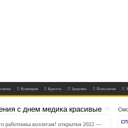
оскопы
Кулинария
Красота
Здоровье
Психология
Э
ения с днем медика красивые
Смо
о работника коллегам! открытки 2022 —