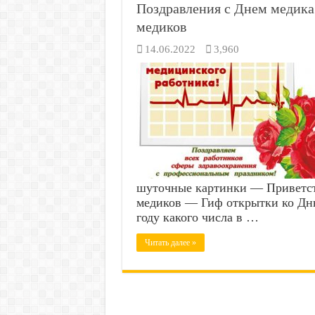
Поздравления с Днем медика
медиков
14.06.2022
3,960
шуточные картинки — Приветст
медиков — Гиф открытки ко Дн
году какого числа в …
Читать далее »