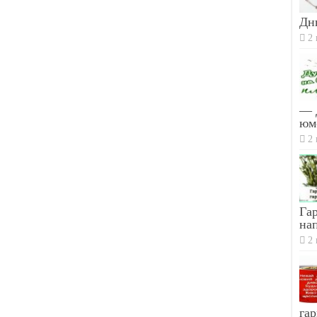
Дн
2 
— 
юм
2 
Гар
на
2 
гар