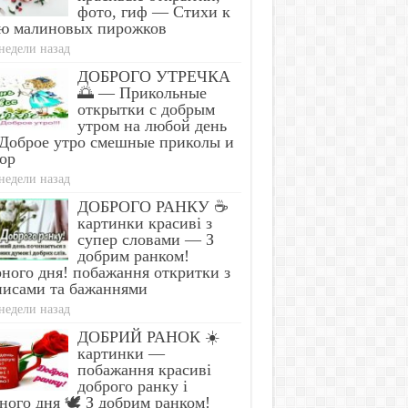
фото, гиф — Стихи к
ю малиновых пирожков
недели назад
ДОБРОГО УТРЕЧКА
🌅 — Прикольные
открытки с добрым
утром на любой день
Доброе утро смешные приколы и
ор
недели назад
ДОБРОГО РАНКУ ☕
картинки красиві з
супер словами — З
добрим ранком!
ного дня! побажання откритки з
писами та бажаннями
недели назад
ДОБРИЙ РАНОК ☀️
картинки —
побажання красиві
доброго ранку і
ного дня 🕊️ З добрим ранком!