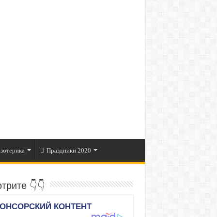
зотерика
Праздники 2020
трите 👇👇