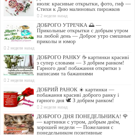
июля: красивые открытки, фото, гиф —
Стихи к Дню малиновых пирожков
2 недели назад
ДОБРОГО УТРЕЧКА 🌅 —
Прикольные открытки с добрым утром
на любой день — Доброе утро смешные
приколы и юмор
2 недели назад
ДОБРОГО РАНКУ ☕ картинки красиві
з супер словами — З добрим ранком!
Гарного дня! побажання откритки з
написами та бажаннями
2 недели назад
ДОБРИЙ РАНОК ☀️ картинки —
побажання красиві доброго ранку і
гарного дня 🕊️ З добрим ранком!
2 недели назад
ДОБРОГО ДНЯ ПОНЕДЕЛЬНИКА! 🌹
— картинки с утром, добрым днём,
хорошей недели — Пожелания с
понедельником позитивные